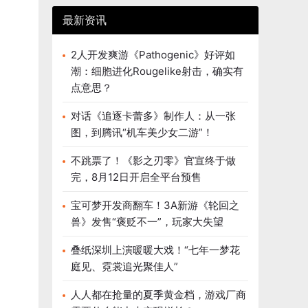
最新资讯
2人开发爽游《Pathogenic》好评如
潮：细胞进化Rougelike射击，确实有
点意思？
对话《追逐卡蕾多》制作人：从一张
图，到腾讯“机车美少女二游”！
不跳票了！《影之刃零》官宣终于做
完，8月12日开启全平台预售
宝可梦开发商翻车！3A新游《轮回之
兽》发售“褒贬不一”，玩家大失望
叠纸深圳上演暖暖大戏！“七年一梦花
庭见、霓裳追光聚佳人”
人人都在抢量的夏季黄金档，游戏厂商