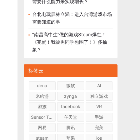
需要什么能力来实现增长？
台北电玩展林立涵：进入台湾游戏市场
需要知道的事
“南昌高中生”做的游戏Steam爆红！
《完蛋！我被男同学包围了！》多抽
象？
标签云
dena
微软
AI
米哈游
zynga
独立游戏
游族
facebook
VR
Sensor Tower
任天堂
手游
网易
腾讯
完美
steam
苹果
ios