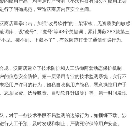
架的应用产品，均需通过严苛的《小沃科技有限公司应用上架
进行了明确规范，营造沃商店内容安全空间。
沃商店重拳出击，加强“改号软件”的上架审核，无资质类的敏感
词库，设“改号”、“魔号”等48个关键词，累计屏蔽283款第三
看不见、搜不到、下载不了”，有效防范打击了通信诈骗行为。
为合规，沃商店建立了技术防护和人工防御两套动态保护机制，
户的信息安全防护。第一层采用专业的技术监测系统，实行不
未经用户许可的行为，如私自收集用户隐私、恶意操控用户手
、恶意吸费、诱导吸费、自动软件升级等）等，第一时间发现
队，对于一些技术手段不易监测的边缘行为，如捆绑下载、涉
进行人工干预，及时发现和制止，严防死守保障用户安全。