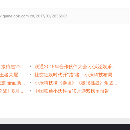
elook.com.cn/2017/03/285590/
小沃2017ChinaJoy完美收官 接待超22万观众
联通2016年合作伙伴大会 小沃泛娱乐亮相
联通小沃1024流量节狂欢 《王者荣耀》1元18G再掀高潮
社交狂欢时代开“路”者：小沃科技布局流量合作
小沃科技携手斗鱼、熊猫、战旗 全面助推移动电竞健康发展
小沃科技携《泰坦》《极限挑战》角逐2017金翎奖
全球苹果推荐 《泰坦：众神之战》8月震撼登陆中国
中国联通小沃科技10月游戏榜单报告