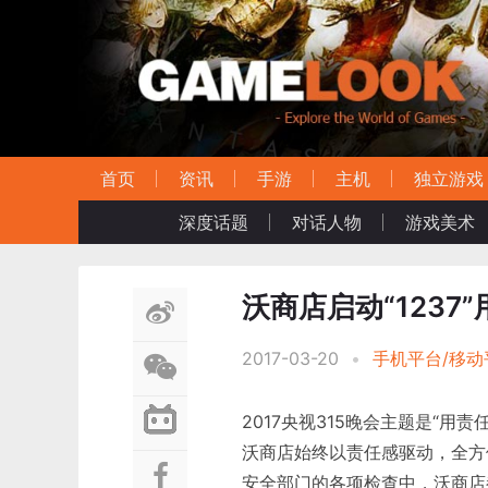
首页
资讯
手游
主机
独立游戏
深度话题
对话人物
游戏美术
沃商店启动“1237
2017-03-20
•
手机平台/移动
2017央视315晚会主题是“
沃商店始终以责任感驱动，全方
安全部门的各项检查中，沃商店