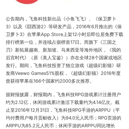
公告期内，飞鱼科技新出品《小鱼飞飞》、《保卫萝卜
3》以及《囧西游2》等研发产品，2016年6月推出的《保
卫萝卜3》在苹果App Store上架12小时后即位居免费下载
排行榜第一位，并连续占据榜首17日。而旗下《三国之
刃》新拓展越南、新加坡、马来西亚等海外地区，《我的
后宫时代》（原《美人宝鉴》）亦在全球28个国家或地区
发行。期间，飞鱼科技投资了独立游戏《超级幻影猫》研
发商Veewo Games51%股权，《超级幻影猫》2016年度
曾获得苹果在166个国家约2000多次推荐。
据财报披露，财报期内，飞鱼科技RPG游戏累计注册用户
约为2.12亿，休闲游戏累计激活下载量约为4.14亿次。截
止至2016年12月31日，飞鱼科技RPG手游的ARPPU（平
均付费用户每月贡献收入）为94.0元人民币；RPG页游的
ARPPU为85.2元人民币；休闲手游的ARPPU同比增长