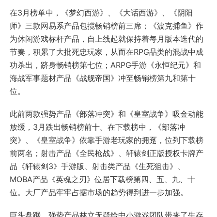
在3月榜单中，《梦幻西游》、《大话西游》、《阴阳
师》三款网易系产品包揽畅销榜前三席；《波克捕鱼》作
为休闲游戏标杆产品，自上线起就保持着每月版本迭代的
节奏，积累了大批死忠玩家，从而在RPG品类的混战中成
功杀出，跻身畅销榜第七位；ARPG手游《永恒纪元》和
海战军事题材产品《战舰帝国》冲至畅销榜第九和第十
位。
此前两款强势产品《部落冲突》和《皇室战争》吸金动能
放缓，3月跌出畅销榜前十。在下载榜中，《部落冲
突》、《皇室战争》依靠手游老玩家的拥趸，位列下载榜
前两名；射击产品《全民枪战》、轩辕剑正版授权卡牌产
品《轩辕剑3》手游版、射击类产品《生死狙击》、
MOBA产品《英魂之刃》位居下载榜第四、五、九、十
位。大厂产品牢牢占据市场的趋势得到进一步加强。
巨头盘踞、强势产品林立无疑给中小游戏团队带来了生存