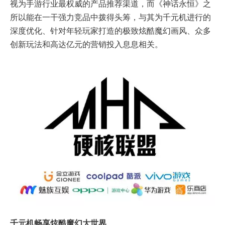
视为手游行业最权威的产品推荐渠道，而《神话永恒》之
所以能在一干强力竞品中拨得头筹，与其为千元机进行的
深度优化、针对年轻玩家打造的极致炫酷魔幻画风、众多
创新玩法和高达亿元的营销投入息息相关。
千元机畅享炫酷魔幻大世界