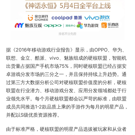
据《2016年移动游戏行业报告》显示，由OPPO、华为、
联想、金立、酷派、vivo、魅族组成的硬核联盟，智能机
出货量占据国产手机市场75%，同时硬核联盟已经占据安
卓游戏分发市场的三分之一，并且保持持续上升趋势。通
过第三方大数据分析公司对硬核联盟价值度的分析，硬核
联盟在行业潜力、移动游戏分发、应用分发领域都处于行
业领先水平。每个月硬核联盟都会以严苛的标准，由联盟
成员共同推选1-2款品质上乘的手游作为每月的明星产品，
并配以S级优质资源推荐。
由于标准严格，硬核联盟的明星产品选拔被玩家和从业者