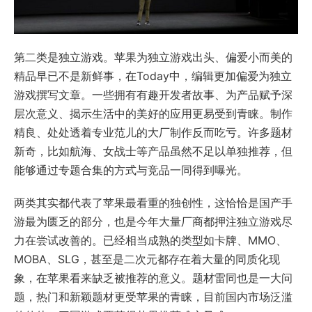
第二类是独立游戏。苹果为独立游戏出头、偏爱小而美的
精品早已不是新鲜事，在Today中，编辑更加偏爱为独立
游戏撰写文章。一些拥有有趣开发者故事、为产品赋予深
层次意义、揭示生活中的美好的应用更易受到青睐。制作
精良、处处透着专业范儿的大厂制作反而吃亏。许多题材
新奇，比如航海、女战士等产品虽然不足以单独推荐，但
能够通过专题合集的方式与竞品一同得到曝光。
两类其实都代表了苹果最看重的独创性，这恰恰是国产手
游最为匮乏的部分，也是今年大量厂商都押注独立游戏尽
力在尝试改善的。已经相当成熟的类型如卡牌、MMO、
MOBA、SLG，甚至是二次元都存在着大量的同质化现
象，在苹果看来缺乏被推荐的意义。题材雷同也是一大问
题，热门和新颖题材更受苹果的青睐，目前国内市场泛滥