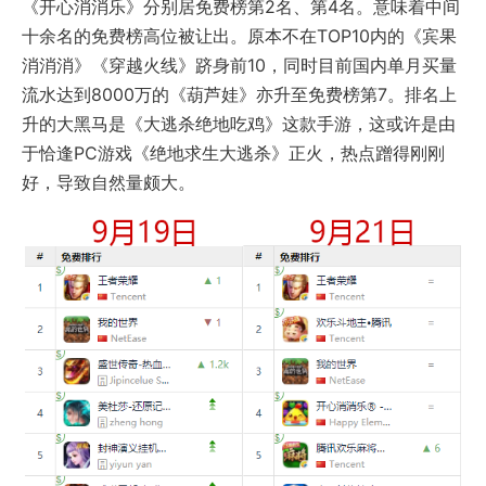
《开心消消乐》分别居免费榜第2名、第4名。意味着中间
十余名的免费榜高位被让出。原本不在TOP10内的《宾果
消消消》《穿越火线》跻身前10，同时目前国内单月买量
流水达到8000万的《葫芦娃》亦升至免费榜第7。排名上
升的大黑马是《大逃杀绝地吃鸡》这款手游，这或许是由
于恰逢PC游戏《绝地求生大逃杀》正火，热点蹭得刚刚
好，导致自然量颇大。