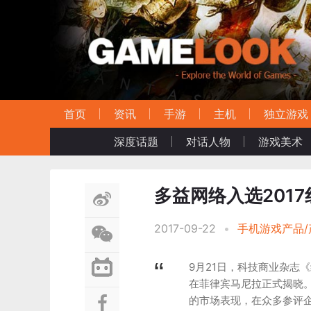
首页
资讯
手游
主机
独立游戏
深度话题
对话人物
游戏美术
多益网络入选2017
2017-09-22
•
手机游戏产品/
9月21日，科技商业杂志《红鲱
在菲律宾马尼拉正式揭晓
的市场表现，在众多参评企