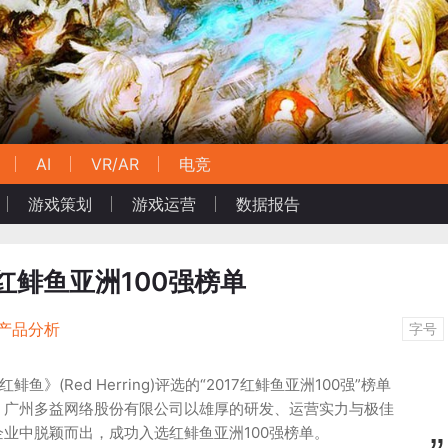
AI
VR/AR
电竞
游戏策划
游戏运营
数据报告
红鲱鱼亚洲100强榜单
产品分析
字号
鱼》(Red Herring)评选的“2017红鲱鱼亚洲100强”榜单
。广州多益网络股份有限公司以雄厚的研发、运营实力与极佳
业中脱颖而出，成功入选红鲱鱼亚洲100强榜单。