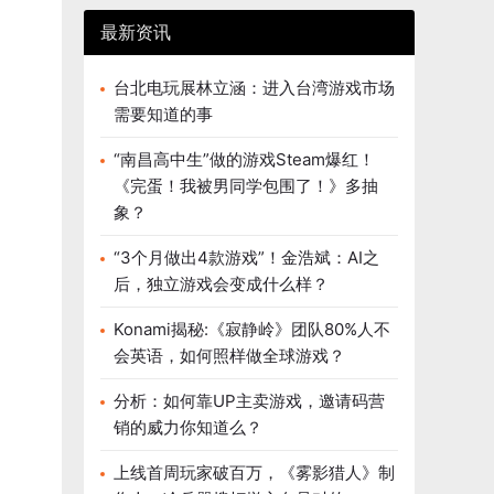
最新资讯
台北电玩展林立涵：进入台湾游戏市场
需要知道的事
“南昌高中生”做的游戏Steam爆红！
《完蛋！我被男同学包围了！》多抽
象？
“3个月做出4款游戏”！金浩斌：AI之
后，独立游戏会变成什么样？
Konami揭秘:《寂静岭》团队80%人不
会英语，如何照样做全球游戏？
分析：如何靠UP主卖游戏，邀请码营
销的威力你知道么？
上线首周玩家破百万，《雾影猎人》制