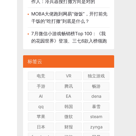
作人：冷兵器搜打撤方向是对的
MOBA大佬跑到网易“做饭”，开打前先
干饭的“吃打撤”到底是什么？
7月微信小游戏畅销榜Top 100：《我
的花园世界》登顶、三七6款入榜领跑
标签云
电竞
VR
独立游戏
手游
腾讯
畅游
AI
EA
dena
qq
韩国
暴雪
苹果
微软
steam
日本
财报
zynga