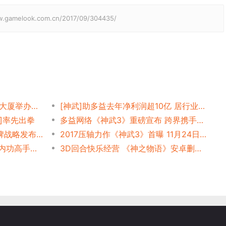
elook.com.cn/2017/09/304435/
奋斗者 新征程 多益网络总部大厦举办动工活动
[神武]助多益去年净利润超10亿 居行业第4
]率先出拳
多益网络《神武3》重磅宣布 跨界携手中移动音乐盛典咪咕汇
致敬游戏奋斗者!多益网络品牌战略发布会在广州召开
2017压轴力作《神武3》首曝 11月24日震撼上线
[神武]短暂拿下收入榜第1 论内功高手的慢
3D回合快乐经营 《神之物语》安卓删档测试开启