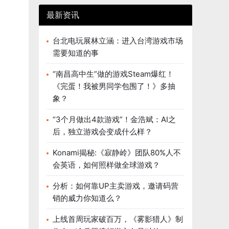
最新资讯
台北电玩展林立涵：进入台湾游戏市场
需要知道的事
“南昌高中生”做的游戏Steam爆红！
《完蛋！我被男同学包围了！》多抽
象？
“3个月做出4款游戏”！金浩斌：AI之
后，独立游戏会变成什么样？
Konami揭秘:《寂静岭》团队80%人不
会英语，如何照样做全球游戏？
分析：如何靠UP主卖游戏，邀请码营
销的威力你知道么？
上线首周玩家破百万，《雾影猎人》制