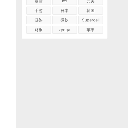
暴雪
ios
完美
手游
日本
韩国
游族
微软
Supercell
财报
zynga
苹果