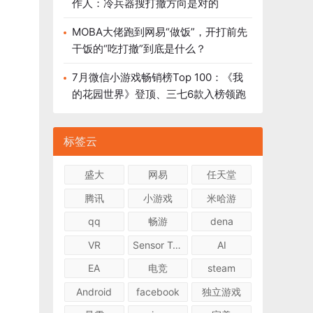
作人：冷兵器搜打撤方向是对的
MOBA大佬跑到网易“做饭”，开打前先
干饭的“吃打撤”到底是什么？
7月微信小游戏畅销榜Top 100：《我
的花园世界》登顶、三七6款入榜领跑
标签云
盛大
网易
任天堂
腾讯
小游戏
米哈游
qq
畅游
dena
VR
Sensor Tower
AI
EA
电竞
steam
Android
facebook
独立游戏