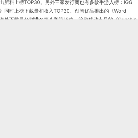
所料上榜TOP30。另外三家发行商也有多款手游入榜：IGG
同时上榜下载量和收入TOP30。创智优品推出的《Word
e!》11月海外下载量分别排名第八和第18位。涂鸦移动出品的《Gunship
g 3D》、和《Fidget Spinner》仅凭全球Google Play的下载量入
id手游在印度的受欢迎程度均为最高，上月印度玩家下载量占比分
elook.com.cn/2017/12/315578/
5月中国手游发行商全球收入排行榜：柠檬微趣多款合成手游持续发力，再创历史新高
7月全球热门移动游戏下载量TOP10：Kitka Games《Stumble Guys》位列下载榜榜首
两周暴增一倍:《堡垒之夜》iOS累计收入破5000万美元
Sensor Tower：《姜饼人王国》成Q1韩国最成功新游，四款中国手游入围畅销榜TOP20
Supercell《皇室战争》总收入突破30亿美元
1月中国手游发行商全球收入排行榜：点点互动《寒霜启示录》首次登顶中国手游出海收入榜榜首