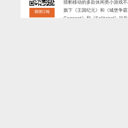
猎豹移动的多款休闲类小游戏不出
旗下《王国纪元》和《城堡争霸》
Connect》和《Solitair
Strike 3D》、《Bike Racin
榜综合排名；而这三款Andro
别约32%、27%、和20%。
如若转载，请注明出处：http://www.gam
Sensor Tower
相关推荐