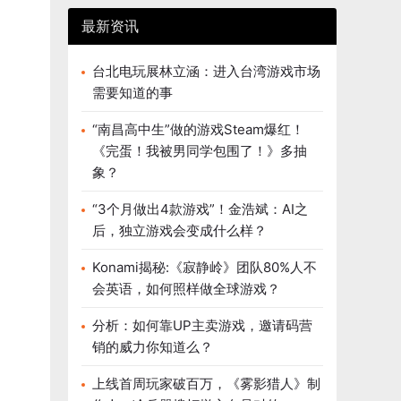
最新资讯
台北电玩展林立涵：进入台湾游戏市场
需要知道的事
“南昌高中生”做的游戏Steam爆红！
《完蛋！我被男同学包围了！》多抽
象？
“3个月做出4款游戏”！金浩斌：AI之
后，独立游戏会变成什么样？
Konami揭秘:《寂静岭》团队80%人不
会英语，如何照样做全球游戏？
分析：如何靠UP主卖游戏，邀请码营
销的威力你知道么？
上线首周玩家破百万，《雾影猎人》制