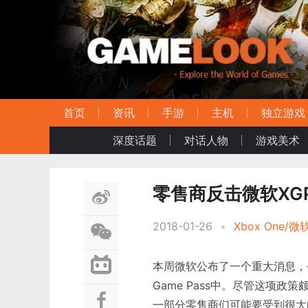
首页
资讯
手游
主机
独立游戏
深度话题
对话人物
游戏美术
零售商反击微软XGP
2018-01-26
•
Xbox One/微
本周微软公布了一个重大消息，
Game Pass中。尽管这项政
一部分零售商们可能要受到很大