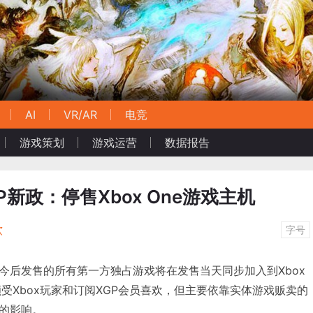
AI
VR/AR
电竞
游戏策划
游戏运营
数据报告
新政：停售Xbox One游戏主机
软
字号
今后发售的所有第一方独占游戏将在发售当天同步加入到Xbox
策颇受Xbox玩家和订阅XGP会员喜欢，但主要依靠实体游戏贩卖的
的影响。