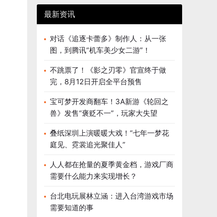
最新资讯
对话《追逐卡蕾多》制作人：从一张
图，到腾讯“机车美少女二游”！
不跳票了！《影之刃零》官宣终于做
完，8月12日开启全平台预售
宝可梦开发商翻车！3A新游《轮回之
兽》发售“褒贬不一”，玩家大失望
叠纸深圳上演暖暖大戏！“七年一梦花
庭见、霓裳追光聚佳人”
人人都在抢量的夏季黄金档，游戏厂商
需要什么能力来实现增长？
台北电玩展林立涵：进入台湾游戏市场
需要知道的事