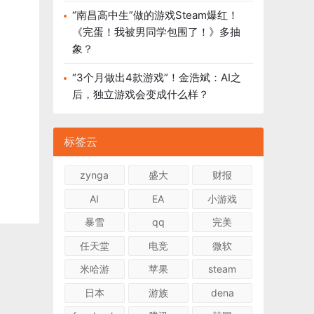
“南昌高中生”做的游戏Steam爆红！
《完蛋！我被男同学包围了！》多抽
象？
“3个月做出4款游戏”！金浩斌：AI之
后，独立游戏会变成什么样？
标签云
zynga
盛大
财报
AI
EA
小游戏
暴雪
qq
完美
任天堂
电竞
微软
米哈游
苹果
steam
日本
游族
dena