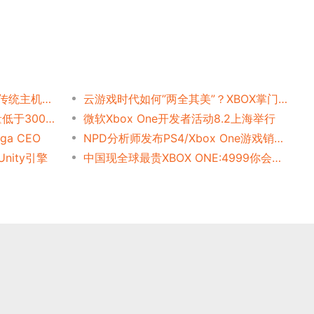
花开两朵？微软2020年将推传统主机和流媒体主机
云游戏时代如何”两全其美”？XBOX掌门人答疑
EA曝光Xbox One生涯总销量低于3000万
微软Xbox One开发者活动8.2上海举行
ga CEO
NPD分析师发布PS4/Xbox One游戏销量排行：《GTA5》双平台制霸
nity引擎
中国现全球最贵XBOX ONE:4999你会买?