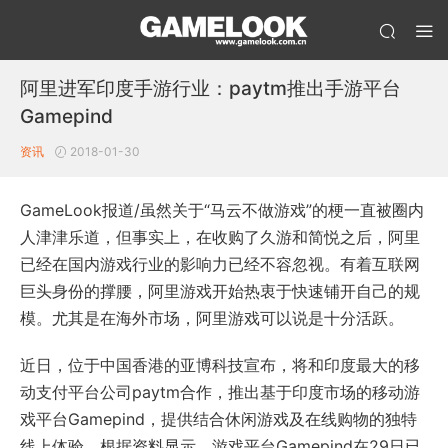
阿里进军印度手游行业：paytm推出手游平台
Gamepind
资讯
2018-01-30
GameLook报道/虽然关于“马云不做游戏”的梗一直被圈内
人津津乐道，但事实上，在收购了久游和简悦之后，阿里
已经在国内游戏行业的影响力已经不容忽视。有着互联网
巨头身份的撑腰，阿里游戏开始热衷于快速铺开自己的规
模。尤其是在海外市场，阿里游戏可以说是十分活跃。
近日，位于中国香港的亚博科技宣布，将和印度最大的移
动支付平台公司paytm合作，推出基于印度市场的移动游
戏平台Gamepind，提供结合休闲游戏及在线购物的独特
线上体验。根据资料显示，游戏平台Gamepind在29日已