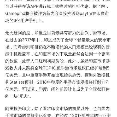
可以获得在该APP进行线上购物时的打折优惠。据了解，
Gamepind将会被作为新内容直接推送到paytm在印度市
场的3亿用户手机上。
毫无疑问的是，印度是目前最具有潜力的新兴手游市场。
在过去的2017年中，印度成为了全球下载量最大的安卓市
场，而考虑到印度仍在不断增长的人口规模已经现有的智
能手机覆盖率，在印度市场的下载量必然会达到一个更高
的数值，处于人口红利初期阶段。此外，虽然印度市场游
戏收入并未跻身全球TOP10,但手游市场规模已经扩展到5
亿美元，且中重度手游开始出现抬头趋势。据海外数据机
构Statista预测，2018年印度的手游市场规模将打到11.7
亿美元，可以说，印度广阔的前景让其成为了全球都盯住
的一块“肥肉”。
阿里投资印度，除了看准印度市场的前景以外，也与国内
手游市场的局势变化有关。在经过了2017年整年的行业变