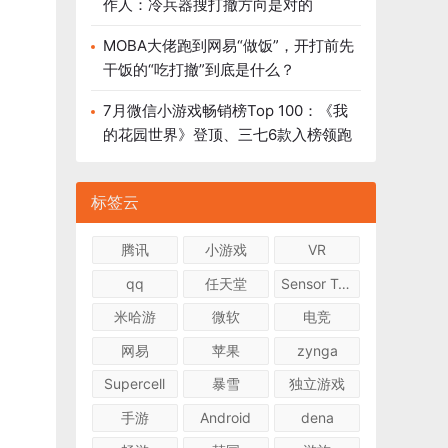
作人：冷兵器搜打撤方向是对的
MOBA大佬跑到网易“做饭”，开打前先
干饭的“吃打撤”到底是什么？
7月微信小游戏畅销榜Top 100：《我
的花园世界》登顶、三七6款入榜领跑
标签云
腾讯
小游戏
VR
qq
任天堂
Sensor Tower
米哈游
微软
电竞
网易
苹果
zynga
Supercell
暴雪
独立游戏
手游
Android
dena