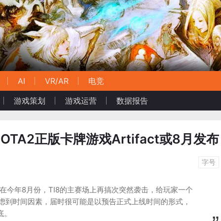
AI
VR/AR
电竞
游戏策划
游戏运营
数据报告
TA2正版卡牌游戏Artifact或8月发布
字号
在今年8月份，TI8的主赛场上再搞次突然袭击，给玩家一个
t。考虑到时间因素，届时很可能是以预告正式上线时间的形式，
底。