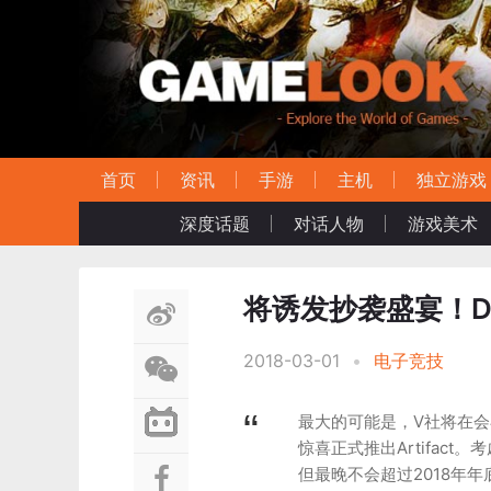
首页
资讯
手游
主机
独立游戏
深度话题
对话人物
游戏美术
将诱发抄袭盛宴！DO
2018-03-01
•
电子竞技
最大的可能是，V社将在会
惊喜正式推出Artifac
但最晚不会超过2018年年