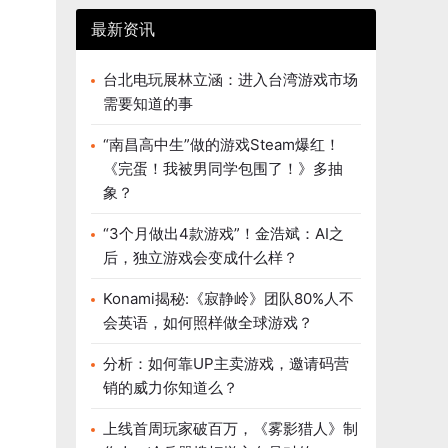
最新资讯
台北电玩展林立涵：进入台湾游戏市场
需要知道的事
“南昌高中生”做的游戏Steam爆红！
《完蛋！我被男同学包围了！》多抽
象？
“3个月做出4款游戏”！金浩斌：AI之
后，独立游戏会变成什么样？
Konami揭秘:《寂静岭》团队80%人不
会英语，如何照样做全球游戏？
分析：如何靠UP主卖游戏，邀请码营
销的威力你知道么？
上线首周玩家破百万，《雾影猎人》制