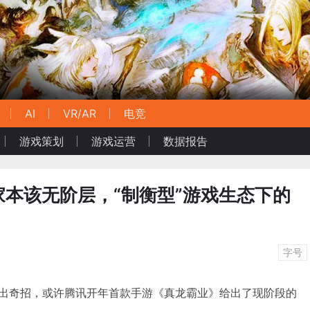
AI
VR/AR
电竞
游戏策划
游戏运营
数据报告
本该无阶层，“制衡型”游戏生态下的
字号
再出奇招，或许腾讯开年首款手游《真龙霸业》给出了现阶段的