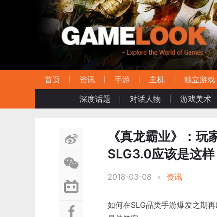
首页
资讯
手游
主机
独立游戏
深度话题
对话人物
游戏美术
《真龙霸业》：玩家
SLG3.0应该是这样
2018-03-08
•
资讯
如何在SLG品类手游爆发之期