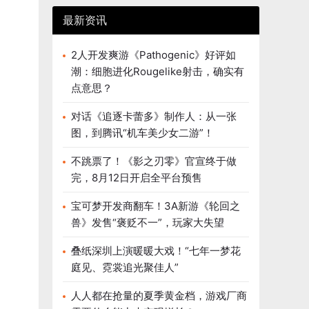
最新资讯
2人开发爽游《Pathogenic》好评如
潮：细胞进化Rougelike射击，确实有
点意思？
对话《追逐卡蕾多》制作人：从一张
图，到腾讯“机车美少女二游”！
不跳票了！《影之刃零》官宣终于做
完，8月12日开启全平台预售
宝可梦开发商翻车！3A新游《轮回之
兽》发售“褒贬不一”，玩家大失望
叠纸深圳上演暖暖大戏！“七年一梦花
庭见、霓裳追光聚佳人”
人人都在抢量的夏季黄金档，游戏厂商