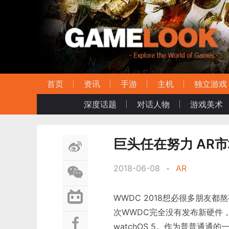
首页
资讯
手游
主机
独立游戏
深度话题
对话人物
游戏美术
巨头任在努力 AR
2018-06-08
•
AR
WWDC 2018想必很多朋友
次WWDC完全没有发布新硬件，整场
watchOS 5。作为普普通