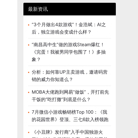
最新资讯
“3个月做出4款游戏”！金浩斌：AI之
后，独立游戏会变成什么样？
“南昌高中生”做的游戏Steam爆红！
《完蛋！我被男同学包围了！》多抽
象？
分析：如何靠UP主卖游戏，邀请码营
销的威力你知道么？
MOBA大佬跑到网易“做饭”，开打前先
干饭的“吃打撤”到底是什么？
7月微信小游戏畅销榜Top 100：《我
的花园世界》登顶、三七6款入榜领跑
《小丑牌》发行商“入手中国独游火