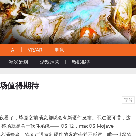
AI
VR/AR
电竞
游戏策划
游戏运营
数据报告
市场值得期待
字号
都熬夜看了，毕竟之前消息都说会有新硬件发布。不过很可惜，这
就是关于软件系统——iOS 12，macOS Mojave，
通的一名消费者，笔者对没有新硬件的发布会并不感冒。唯一引起笔