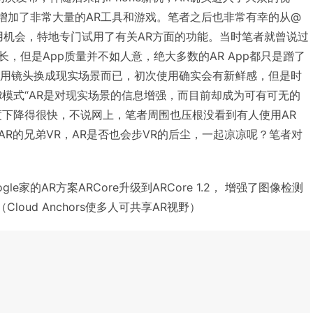
间内也增加了非常大量的AR工具和游戏。笔者之后也非常有幸的从@
8的试用机会，特地专门试用了有关AR方面的功能。当时笔者就曾说过
增长，但是App质量并不如人意，绝大多数的AR App都只是蹭了
背景用镜头换成现实场景而已，初次使用确实会有新鲜感，但是时
R模式“AR是对现实场景的信息增强，而目前却成为可有可无的
度下降得很快，不说网上，笔者周围也压根没看到有人使用AR
AR的兄弟VR，AR是否也会步VR的后尘，一起凉凉呢？笔者对
ogle家的AR方案ARCore升级到ARCore 1.2， 增强了图像检测
loud Anchors使多人可共享AR视野）