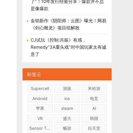
了”！10年发行经验分享：爆款并不总
是像爆款
金韬新作《阴阳师：云图》曝光！网易
《剑心雕龙》项目组解散
CJ试玩《控制:共振》有感，
Remedy“3A重头戏”对中国玩家太有诚
意了
标签云
Supercell
游族
米哈游
Android
ios
电竞
苹果
steam
AI
VR
盛大
韩国
Sensor Tower
畅游
任天堂