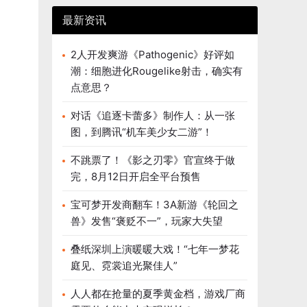
最新资讯
2人开发爽游《Pathogenic》好评如
潮：细胞进化Rougelike射击，确实有
点意思？
对话《追逐卡蕾多》制作人：从一张
图，到腾讯“机车美少女二游”！
不跳票了！《影之刃零》官宣终于做
完，8月12日开启全平台预售
宝可梦开发商翻车！3A新游《轮回之
兽》发售“褒贬不一”，玩家大失望
叠纸深圳上演暖暖大戏！“七年一梦花
庭见、霓裳追光聚佳人”
人人都在抢量的夏季黄金档，游戏厂商