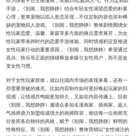
作为快看平台主推漫画，坐拥20亿超高人气。作为定制款
手游，《别闹，我想静静》结合年轻女性渴望恋爱的朴素
心理，更将宠物以拟人形态呈现，不仅定制内容也弥补稀
缺的宠物拟人游戏。《别闹，我想静静》整体剧情围绕女
性玩家恋爱、温馨、家庭等多方面的痛点需求展开，为女
性玩家带来跨时代的恋爱手游体验。同时情感积淀是推进
女性玩家行动的重要原因，《别闹，我想静静》希望通过
高兴、快乐等正面的情绪释放来吸引女性用户，而不是改
变女性习惯。
对于女性玩家群体，就以往国内市场的表现来看，还有一
些需要突破的难关。比如内容制作如何更好唤起玩家的归
宿感，让情感共鸣能更加持久，又如在内容传播上。目前
《别闹，我想静静》邀请众多知名漫画家、插画家、超人
气画师鼎力加盟组成强大的画师阵容，相信每一位画师充
分发挥各自独特的风格，赋予《别闹，我想静静》鲜明的
性格特征。而《别闹，我想静静》整体营销以“女性倾注的