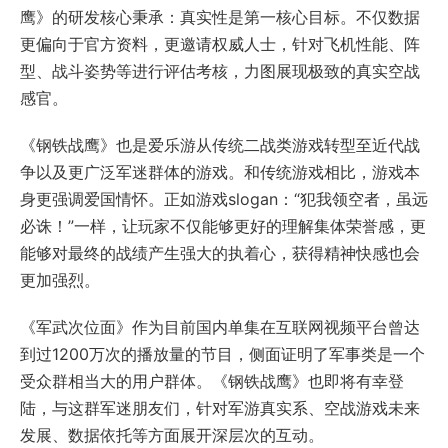
鹰》的研发核心秉承：真实性是第一核心目标。不仅数据
更偏向于官方资料，更邀请权威人士，针对飞机性能、阵
型、战斗姿势等进行评估考核，力图展现极致的真实空战
感官。
《钢铁战鹰》也是爱乐游从传统二战类游戏转型至近代战
争以及更广泛军迷群体的游戏。和传统游戏相比，游戏本
身更强调爱国情怀。正如游戏slogan：“犯我领空者，虽远
必诛！”一样，让玩家不仅能够更好的理解集体荣誉感，更
能够对最终的战绩产生强大的执着心，获得精神快感也会
更加强烈。
《军武次位面》作为目前国内单集在互联网视频平台曾达
到过1200万次的播放量的节目，侧面证明了军事类是一个
受众群相当大的用户群体。《钢铁战鹰》也即将有幸登
陆，与这群军迷朋友们，针对军游真实系、空战游戏未来
发展、数据依托等方面展开深层次的互动。