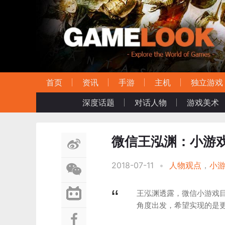
首页
资讯
手游
主机
独立游戏
深度话题
对话人物
游戏美术
微信王泓渊：小游戏
2018-07-11
•
人物观点
，
小
王泓渊透露，微信小游戏目
角度出发，希望实现的是