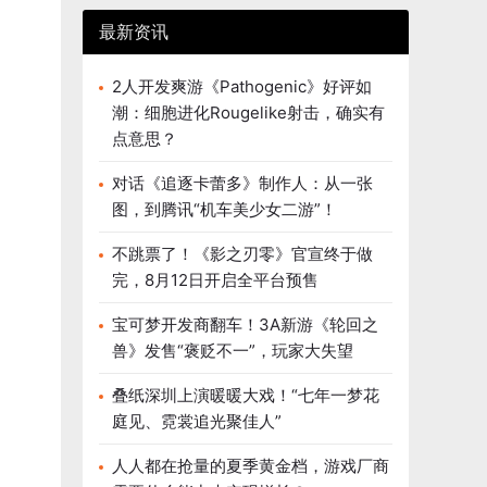
最新资讯
2人开发爽游《Pathogenic》好评如
潮：细胞进化Rougelike射击，确实有
点意思？
对话《追逐卡蕾多》制作人：从一张
图，到腾讯“机车美少女二游”！
不跳票了！《影之刃零》官宣终于做
完，8月12日开启全平台预售
宝可梦开发商翻车！3A新游《轮回之
兽》发售“褒贬不一”，玩家大失望
叠纸深圳上演暖暖大戏！“七年一梦花
庭见、霓裳追光聚佳人”
人人都在抢量的夏季黄金档，游戏厂商