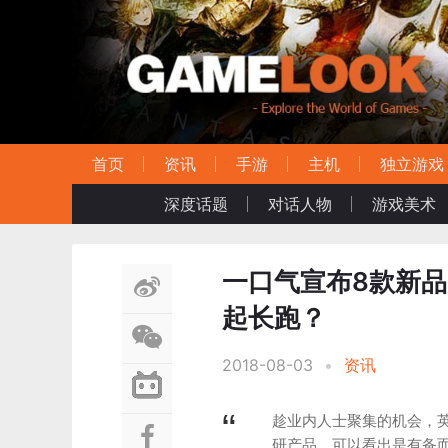
首页
资讯
手游
主机
独立游戏
深度话题
对话人物
游戏美术
一口气宣布8款新品
起长跑？
2018-08-03
•
资讯
趁业内人士聚集的机会，
研产品，可以看出是有备