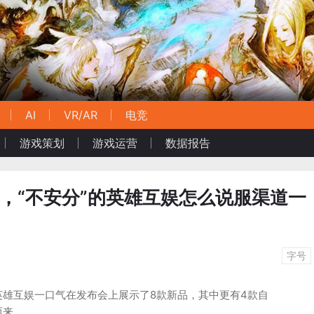
AI
VR/AR
电竞
游戏策划
游戏运营
数据报告
，“不安分”的英雄互娱怎么说服渠道一
字号
英雄互娱一口气在发布会上展示了8款新品，其中更有4款自
而来。