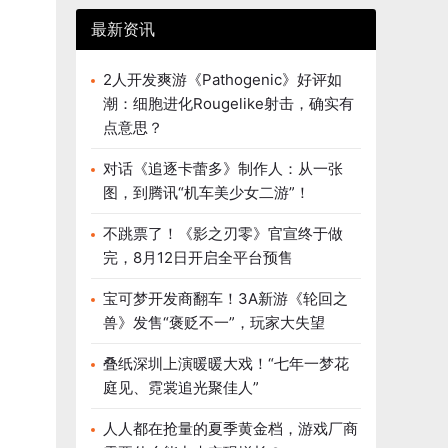
最新资讯
2人开发爽游《Pathogenic》好评如
潮：细胞进化Rougelike射击，确实有
点意思？
对话《追逐卡蕾多》制作人：从一张
图，到腾讯“机车美少女二游”！
不跳票了！《影之刃零》官宣终于做
完，8月12日开启全平台预售
宝可梦开发商翻车！3A新游《轮回之
兽》发售“褒贬不一”，玩家大失望
叠纸深圳上演暖暖大戏！“七年一梦花
庭见、霓裳追光聚佳人”
人人都在抢量的夏季黄金档，游戏厂商