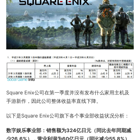
Square Enix公司在第一季度并没有发布什么家用主机及
手游新作，因此公司整体收益率直线下降。
以下是Square Enix公司旗下各个事业部收益状况分析：
数字娱乐事业部：销售额为324亿日元（同比去年同期减
少26.6%），营业利润为60亿日元（同比减少55.8%）