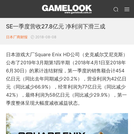
SE一季度营收27.8亿元 净利润下滑三成
日本厂商财报
2018-08-08
日本游戏大厂Square Enix HD公司（史克威尔艾尼克斯）
公布了2019年3月期第1四半期（2018年4月1日至2018年
6月30日）的累计连结财报，第一季度的销售额合计454
亿日元（同比去年同期减少20.2%），营业利润为42亿日
元（同比减少66.9%），经常利润为77亿日元（同比减少
42%），最终利润为58亿日元（同比减少29.9%），第一
季度整体呈现大幅度减收减益状态。