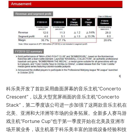
科乐美开发了首款采用曲面屏幕的音乐主机“Concerto
Crescent”，以及大型宽屏画面的音乐主机“Concerto
Stack”，第二季度该公司进一步加强了这两款音乐主机在
北美、亚洲和大洋洲等市场的业务拓展。全新多人赛马游
戏主机“Fortune Cup”也于第一季度开始在北美及亚洲市
场开展业务，该主机基于科乐美丰富的游戏设备经验和技