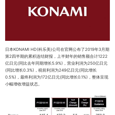
日本KONAMI HD(科乐美)公司在官网公布了2019年3月期
第2四半期的累积连结财报，上半财年的销售额合计1222
亿日元(同比去年同期增长5.9%)，营业利润为250亿日元
(同比增长0.3%)，税前利润为249亿日元(同比增长
0.5%)，最终利润为172亿日元(同比增长0.1%)，整体呈现
小幅增收增益状态。