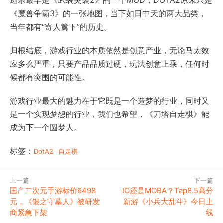
逃杀最早是《武装突袭2》的一个MOD，DOTA2原来只是
《魔兽争霸3》的一张地图，当下如日中天的两大品类，
当年都有“寄人篱下”的历史。
归根结底，游戏行业的本质依然是创意产业，无论马太效
应多么严重，只要产品品质过硬，玩法创意上乘，任何时
候都有突围的可能性。
游戏行业最大的魅力在于它既是一个造梦的行业，同时又
是一个实现梦想的行业，我们也希望，《刀塔自走棋》能
成为下一个圆梦人。
标签：
DotA2
自走棋
上一篇
下一篇
国产二次元手游标价6498
IO还是MOBA？Tap8.5高分
元，《银之守墓人》被研发
新游《小兵大乱斗》今日上
商紧急下架
线