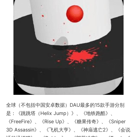
全球（不包括中国安卓数据）DAU最多的15款手游分别
是：《跳跳塔（Helix Jump）》、《地铁跑酷》、
《FreeFire》、《Rise Up》、《糖果传奇》、《Sniper
3D Assassin》、《飞机大亨》、《神庙逃亡2》、《会说