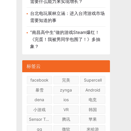
需要什么能力来实现增长？
台北电玩展林立涵：进入台湾游戏市场
需要知道的事
“南昌高中生”做的游戏Steam爆红！
《完蛋！我被男同学包围了！》多抽
象？
标签云
facebook
完美
Supercell
暴雪
zynga
Android
dena
ios
电竞
小游戏
VR
韩国
Sensor Tower
腾讯
苹果
qq
微软
米哈游