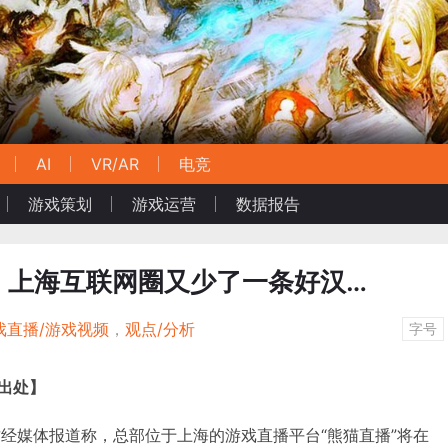
AI
VR/AR
电竞
游戏策划
游戏运营
数据报告
，上海互联网圈又少了一条好汉…
戏直播/游戏视频
，
观点/分析
字号
明出处】
多家财经媒体报道称，总部位于上海的游戏直播平台“熊猫直播”将在