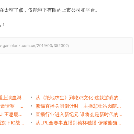
在太窄了点，仅能容下有限的上市公司和平台。
见！
elook.com.cn/2019/03/352302/
王思聪认亏近20亿，熊猫直播上演血淋淋的创业课
从《绝地求生》到吃鸡文化 这款游戏的直播时代才刚刚开始
ESL办首届《绝地求生》全球邀请赛：DOTA2、LOL前世界冠军转战吃鸡
熊猫直播关闭倒计时，主播悲壮站岗陪熊猫最后一程
电竞大咖冠军战队齐聚熊猫CJ 王思聪亲临现场实力回击撤资传闻
直播行业进入新纪元 谁将会是新时代的领军者
熊猫直播正式说再见！王思聪旗下IG战队入驻斗鱼…
从LPL全赛事直播到德杯独播 俯瞰熊猫直播的电竞蓝图