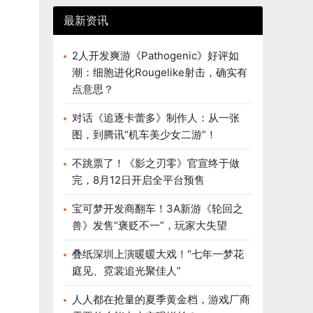
最新资讯
2人开发爽游《Pathogenic》好评如
潮：细胞进化Rougelike射击，确实有
点意思？
对话《追逐卡蕾多》制作人：从一张
图，到腾讯“机车美少女二游”！
不跳票了！《影之刃零》官宣终于做
完，8月12日开启全平台预售
宝可梦开发商翻车！3A新游《轮回之
兽》发售“褒贬不一”，玩家大失望
叠纸深圳上演暖暖大戏！“七年一梦花
庭见、霓裳追光聚佳人”
人人都在抢量的夏季黄金档，游戏厂商