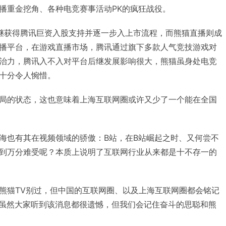
播重金挖角、各种电竞赛事活动PK的疯狂战役。
继获得腾讯巨资入股支持并逐一步入上市流程，而熊猫直播则成
播平台，在游戏直播市场，腾讯通过旗下多款人气竞技游戏对
治力，腾讯入不入对平台后继发展影响很大，熊猫虽身处电竞
十分令人惋惜。
局的状态，这也意味着上海互联网圈或许又少了一个能在全国
海也有其在视频领域的骄傲：B站，在B站崛起之时、又何尝不
到万分难受呢？本质上说明了互联网行业从来都是十不存一的
熊猫TV别过，但中国的互联网圈、以及上海互联网圈都会铭记
，虽然大家听到该消息都很遗憾，但我们会记住奋斗的思聪和熊