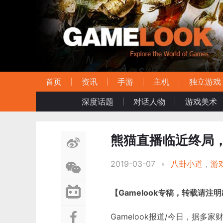
首页
资讯
手游
主机
独立游戏
深度话题
对话人物
游戏美术
熊猫直播临近终局
2019-03-07
•
八卦小道
，
游
【Gamelook专稿，转载请注
Gamelook报道/今日，据