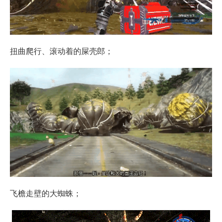
扭曲爬行、滚动着的屎壳郎；
飞檐走壁的大蜘蛛；