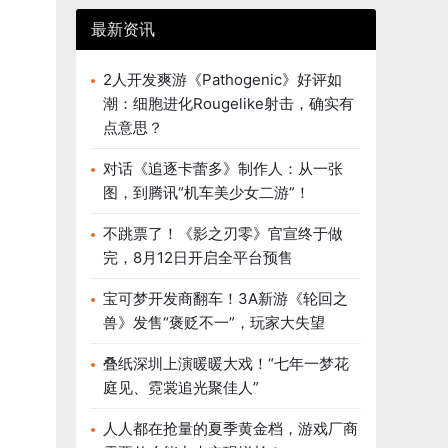
最新资讯
2人开发爽游《Pathogenic》好评如
潮：细胞进化Rougelike射击，确实有
点意思？
对话《追逐卡蕾多》制作人：从一张
图，到腾讯“机车美少女二游”！
不跳票了！《影之刃零》官宣终于做
完，8月12日开启全平台预售
宝可梦开发商翻车！3A新游《轮回之
兽》发售“褒贬不一”，玩家大失望
叠纸深圳上演暖暖大戏！“七年一梦花
庭见、霓裳追光聚佳人”
人人都在抢量的夏季黄金档，游戏厂商