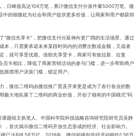
人，日峰值高达104万笔，累计微信支付分派件量5000万笔。微
生活中的细微处为社会和用户提供更多价值，让商家和用户都获得
了“微信先享卡”，把微信支付分延伸向更广阔的生活场景。通过
成本，只需要承诺未来某段时间内的消费次数或金额，又或者
定，就可享受优惠。借助先享受卡，商家可有效拉新、拉复
值会员卡相比，降低了商家营销活动的参与门槛，进一步帮助商户
低摇摆用户决策门槛，锁定用户。
力，微信二维码由微信推广普及开来更是成为了各行各业的数
用极大地拓展了二维码的商业价值，开创了独有的中国模式“码
上经济课题组主执笔人、中国科学院科技战略咨询研究院研究员吴静
》，首次揭示微信二维码开放生态形成的经济、社会影响力。
模已达到8.58万亿。2018年，微信间接创造经济动能约1.36万