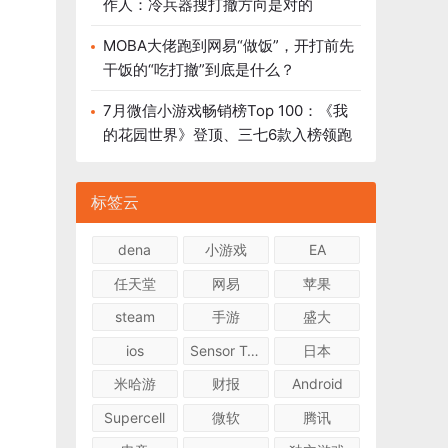
作人：冷兵器搜打撤方向是对的
MOBA大佬跑到网易“做饭”，开打前先
干饭的“吃打撤”到底是什么？
7月微信小游戏畅销榜Top 100：《我
的花园世界》登顶、三七6款入榜领跑
标签云
dena
小游戏
EA
任天堂
网易
苹果
steam
手游
盛大
ios
Sensor Tower
日本
米哈游
财报
Android
Supercell
微软
腾讯