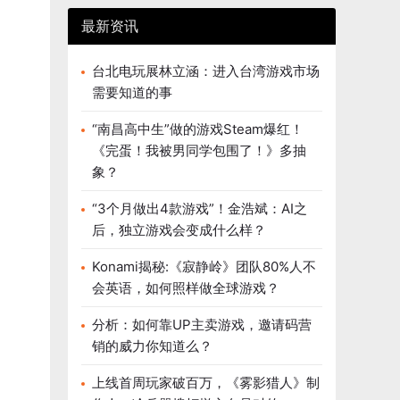
最新资讯
台北电玩展林立涵：进入台湾游戏市场
需要知道的事
“南昌高中生”做的游戏Steam爆红！
《完蛋！我被男同学包围了！》多抽
象？
“3个月做出4款游戏”！金浩斌：AI之
后，独立游戏会变成什么样？
Konami揭秘:《寂静岭》团队80%人不
会英语，如何照样做全球游戏？
分析：如何靠UP主卖游戏，邀请码营
销的威力你知道么？
上线首周玩家破百万，《雾影猎人》制