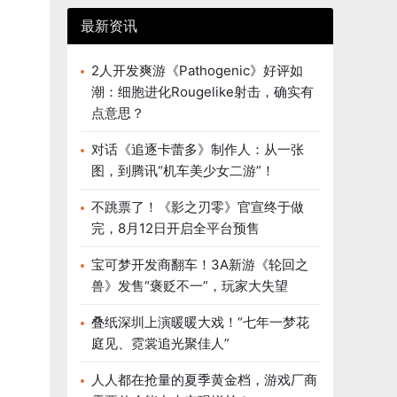
最新资讯
2人开发爽游《Pathogenic》好评如
潮：细胞进化Rougelike射击，确实有
点意思？
对话《追逐卡蕾多》制作人：从一张
图，到腾讯“机车美少女二游”！
不跳票了！《影之刃零》官宣终于做
完，8月12日开启全平台预售
宝可梦开发商翻车！3A新游《轮回之
兽》发售“褒贬不一”，玩家大失望
叠纸深圳上演暖暖大戏！“七年一梦花
庭见、霓裳追光聚佳人”
人人都在抢量的夏季黄金档，游戏厂商