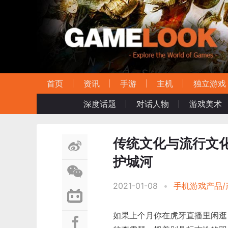
首页
资讯
手游
主机
独立游戏
深度话题
对话人物
游戏美术
传统文化与流行文化
护城河
2021-01-08
•
手机游戏产品/
如果上个月你在虎牙直播里闲逛