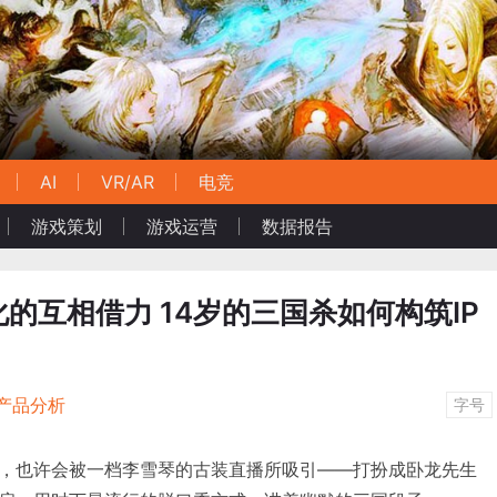
AI
VR/AR
电竞
游戏策划
游戏运营
数据报告
的互相借力 14岁的三国杀如何构筑IP
产品分析
字号
，也许会被一档李雪琴的古装直播所吸引——打扮成卧龙先生