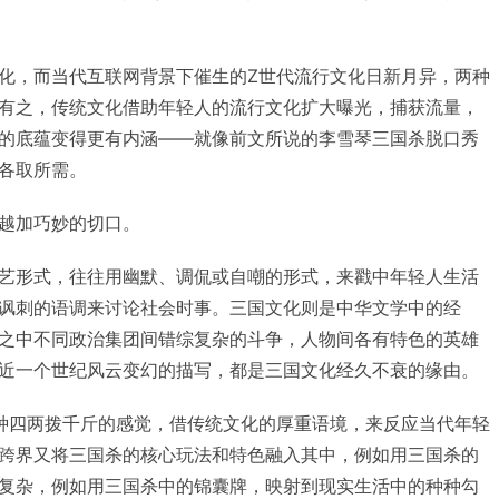
化，而当代互联网背景下催生的Z世代流行文化日新月异，两种
有之，传统文化借助年轻人的流行文化扩大曝光，捕获流量，
的底蕴变得更有内涵——就像前文所说的李雪琴三国杀脱口秀
各取所需。
越加巧妙的切口。
艺形式，往往用幽默、调侃或自嘲的形式，来戳中年轻人生活
讽刺的语调来讨论社会时事。三国文化则是中华文学中的经
之中不同政治集团间错综复杂的斗争，人物间各有特色的英雄
近一个世纪风云变幻的描写，都是三国文化经久不衰的缘由。
种四两拨千斤的感觉，借传统文化的厚重语境，来反应当代年轻
跨界又将三国杀的核心玩法和特色融入其中，例如用三国杀的
复杂，例如用三国杀中的锦囊牌，映射到现实生活中的种种勾