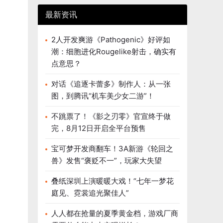
最新资讯
2人开发爽游《Pathogenic》好评如
潮：细胞进化Rougelike射击，确实有
点意思？
对话《追逐卡蕾多》制作人：从一张
图，到腾讯“机车美少女二游”！
不跳票了！《影之刃零》官宣终于做
完，8月12日开启全平台预售
宝可梦开发商翻车！3A新游《轮回之
兽》发售“褒贬不一”，玩家大失望
叠纸深圳上演暖暖大戏！“七年一梦花
庭见、霓裳追光聚佳人”
人人都在抢量的夏季黄金档，游戏厂商