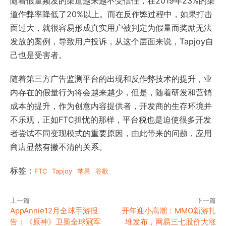
随着假量频发的渠道越来越不受信任，在2019年23%的渠
道作弊率降低了20%以上。而在反作弊过程中，如果打击
面过大，就很容易形成真实用户被判定为假量而奖励无法
发放的案例，导致用户投诉，从这个层面来说，Tapjoy自
己也是受害者。
随着第三方广告监测平台的出现和反作弊技术的提升，业
内存在的假量行为将会越来越少，但是，随着研发和营销
成本的提升，作为创意内容提供者，开发商的生存环境并
不乐观，正如FTC担忧的那样，平台税也是迫使很多开发
者尝试不同变现模式的重要原因，由此带来的问题，应用
商店显然有撇不清的关系。
标签：
FTC
Tapjoy
苹果
谷歌
上一篇
下一篇
AppAnnie12月全球手游报
开年迎小高潮：MMO新游扎
告：《原神》卫冕全球冠军
堆发布，网易三七股价大涨