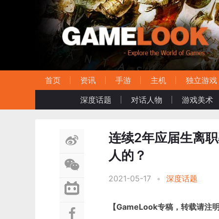
首页
资讯
手游
主机
独立游戏
深度话题
对话人物
游戏美术
连续2年应届生离职
人的？
2021-05-17
•
深度话题
【GameLook专稿，转载请注