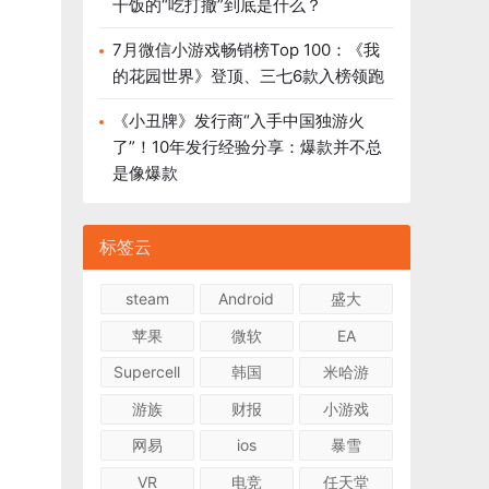
干饭的“吃打撤”到底是什么？
7月微信小游戏畅销榜Top 100：《我
的花园世界》登顶、三七6款入榜领跑
《小丑牌》发行商“入手中国独游火
了”！10年发行经验分享：爆款并不总
是像爆款
标签云
steam
Android
盛大
苹果
微软
EA
Supercell
韩国
米哈游
游族
财报
小游戏
网易
ios
暴雪
VR
电竞
任天堂