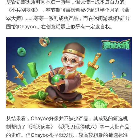
尽管崭露头角时间不过一两年，但凭借日流水过百万的
《小兵别嚣张》，春节期间霸榜免费榜超过半个月的《翡
翠大师》……等等一系列成功产品，而在休闲游戏领域“出
圈”的Ohayoo，在创意话题上似乎有一定发言权。
从结果看，Ohayoo好像并不缺少产品，其成熟的筛选机
制帮助了《消灭病毒》《我飞刀玩得贼六》等一大批产品
的走红。但Ohayoo很早就发现，较高较粗暴的筛选标准