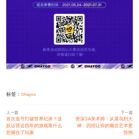
标签：
Ohayoo
上一篇
下一篇
首次造节打破世界纪录？这
资深3A美术师：从菜鸟到大
款运营近四年的游戏靠什么
神，四招让你的概念艺术更
把握住了玩家
惊艳