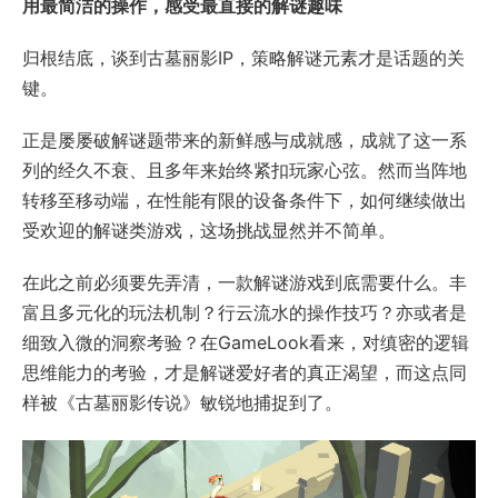
用最简洁的操作，感受最直接的解谜趣味
归根结底，谈到古墓丽影IP，策略解谜元素才是话题的关
键。
正是屡屡破解谜题带来的新鲜感与成就感，成就了这一系
列的经久不衰、且多年来始终紧扣玩家心弦。然而当阵地
转移至移动端，在性能有限的设备条件下，如何继续做出
受欢迎的解谜类游戏，这场挑战显然并不简单。
在此之前必须要先弄清，一款解谜游戏到底需要什么。丰
富且多元化的玩法机制？行云流水的操作技巧？亦或者是
细致入微的洞察考验？在GameLook看来，对缜密的逻辑
思维能力的考验，才是解谜爱好者的真正渴望，而这点同
样被《古墓丽影传说》敏锐地捕捉到了。