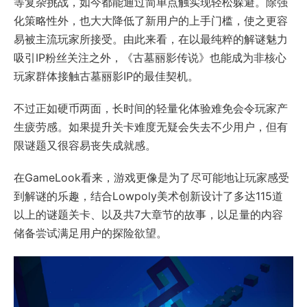
等复杂挑战，如今都能通过简单点触实现轻松躲避。除强
化策略性外，也大大降低了新用户的上手门槛，使之更容
易被主流玩家所接受。由此来看，在以最纯粹的解谜魅力
吸引IP粉丝关注之外，《古墓丽影传说》也能成为非核心
玩家群体接触古墓丽影IP的最佳契机。
不过正如硬币两面，长时间的轻量化体验难免会令玩家产
生疲劳感。如果提升关卡难度无疑会失去不少用户，但有
限谜题又很容易丧失成就感。
在GameLook看来，游戏更像是为了尽可能地让玩家感受
到解谜的乐趣，结合Lowpoly美术创新设计了多达115道
以上的谜题关卡、以及共7大章节的故事，以足量的内容
储备尝试满足用户的探险欲望。