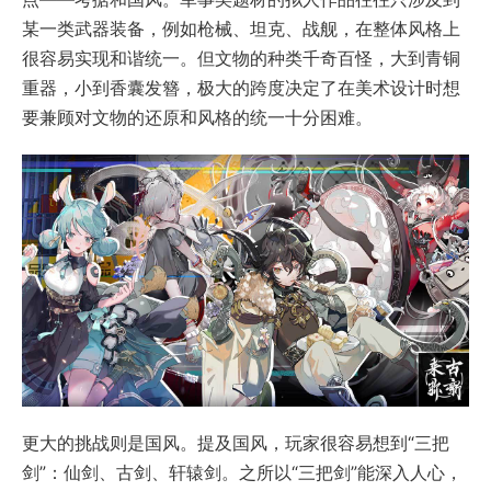
某一类武器装备，例如枪械、坦克、战舰，在整体风格上
很容易实现和谐统一。但文物的种类千奇百怪，大到青铜
重器，小到香囊发簪，极大的跨度决定了在美术设计时想
要兼顾对文物的还原和风格的统一十分困难。
更大的挑战则是国风。提及国风，玩家很容易想到“三把
剑”：仙剑、古剑、轩辕剑。之所以“三把剑”能深入人心，