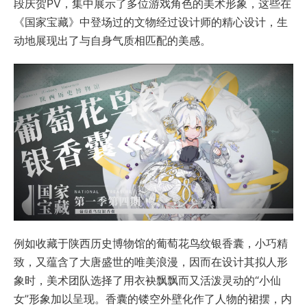
段庆贺PV，集中展示了多位游戏角色的美术形象，这些在
《国家宝藏》中登场过的文物经过设计师的精心设计，生
动地展现出了与自身气质相匹配的美感。
例如收藏于陕西历史博物馆的葡萄花鸟纹银香囊，小巧精
致，又蕴含了大唐盛世的唯美浪漫，因而在设计其拟人形
象时，美术团队选择了用衣袂飘飘而又活泼灵动的“小仙
女”形象加以呈现。香囊的镂空外壁化作了人物的裙摆，内