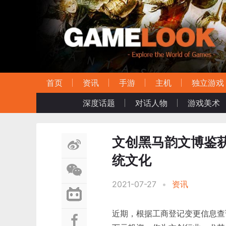
首页
资讯
手游
主机
独立游戏
深度话题
对话人物
游戏美术
文创黑马韵文博鉴
统文化
2021-07-27
•
资讯
近期，根据工商登记变更信息查