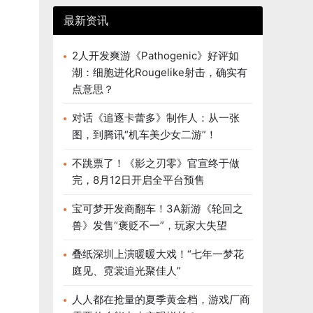
最新资讯
2人开发爽游《Pathogenic》好评如
潮：细胞进化Rougelike射击，确实有
点意思？
对话《追逐卡蕾多》制作人：从一张
图，到腾讯“机车美少女二游”！
不跳票了！《影之刃零》官宣终于做
完，8月12日开启全平台预售
宝可梦开发商翻车！3A新游《轮回之
兽》发售“褒贬不一”，玩家大失望
叠纸深圳上演暖暖大戏！“七年一梦花
庭见、霓裳追光聚佳人”
人人都在抢量的夏季黄金档，游戏厂商