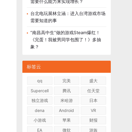
需要什么能力来实现增长？
台北电玩展林立涵：进入台湾游戏市场
需要知道的事
“南昌高中生”做的游戏Steam爆红！
《完蛋！我被男同学包围了！》多抽
象？
标签云
qq
完美
盛大
Supercell
腾讯
任天堂
独立游戏
米哈游
日本
dena
Android
VR
小游戏
苹果
财报
EA
微软
游族