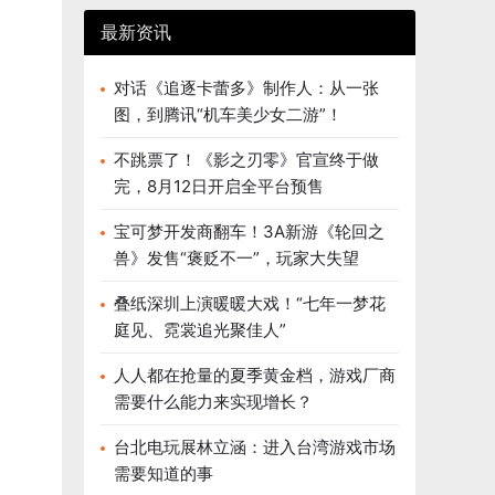
最新资讯
对话《追逐卡蕾多》制作人：从一张
图，到腾讯“机车美少女二游”！
不跳票了！《影之刃零》官宣终于做
完，8月12日开启全平台预售
宝可梦开发商翻车！3A新游《轮回之
兽》发售“褒贬不一”，玩家大失望
叠纸深圳上演暖暖大戏！“七年一梦花
庭见、霓裳追光聚佳人”
人人都在抢量的夏季黄金档，游戏厂商
需要什么能力来实现增长？
台北电玩展林立涵：进入台湾游戏市场
需要知道的事