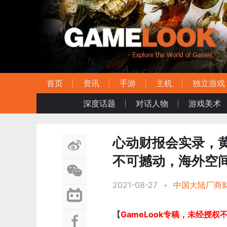
首页
资讯
手游
主机
独立游戏
深度话题
对话人物
游戏美术
心动财报会实录，黄一孟
不可撼动，海外空
2021-08-27
•
中国大陆厂商
【
GameLook专稿，未经授权