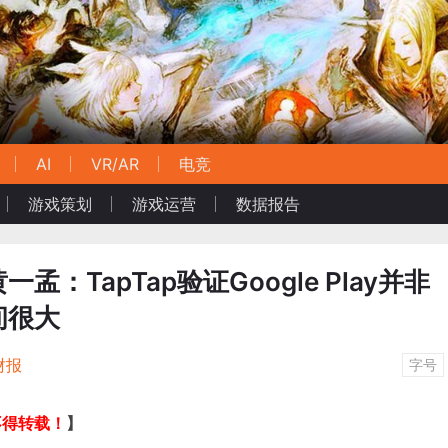
AI
VR/AR
电竞
游戏策划
游戏运营
数据报告
：TapTap验证Google Play并非
间很大
财报
字号
不得转载！
】