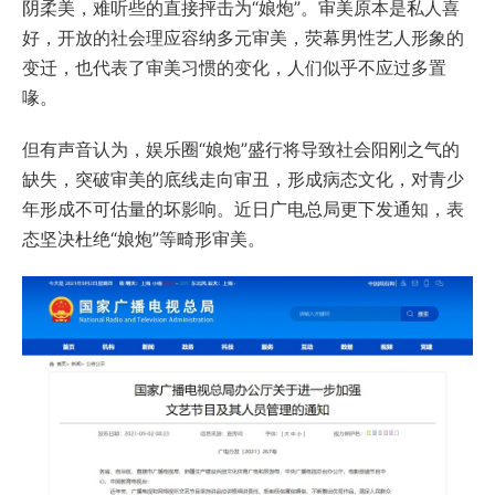
阴柔美，难听些的直接抨击为“娘炮”。审美原本是私人喜
好，开放的社会理应容纳多元审美，荧幕男性艺人形象的
变迁，也代表了审美习惯的变化，人们似乎不应过多置
喙。
但有声音认为，娱乐圈“娘炮”盛行将导致社会阳刚之气的
缺失，突破审美的底线走向审丑，形成病态文化，对青少
年形成不可估量的坏影响。近日广电总局更下发通知，表
态坚决杜绝“娘炮”等畸形审美。