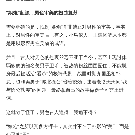
“娘炮”起源，男色审美的扭曲复苏
需要明确的是，抵制“娘炮”并非禁止对男性的审美，事实
上，对男性的审美古已有之，小鸟依人、玉洁冰清原本都
是用以形容男性美貌的成语。
并且，古人对男色的热衷丝毫不亚于当今，甚至出现过体
弱多病的知名美男子卫玠，被热情粉丝团团围住，不能脱
身最后被活活“看杀”的极端悲剧。战国时期齐国丞相邹
忌，也和美男子“城北徐公”暗暗较劲，逮着老婆天天问“我
与徐公孰美”的问题，最终拿自己的故事做例子向齐王进
谏。
这就奇了怪了，男色古人追得，我追不得？
“娘炮”之所以受多方抨击，其实并不在于外形的“美”，而是
心灵的“丑”。