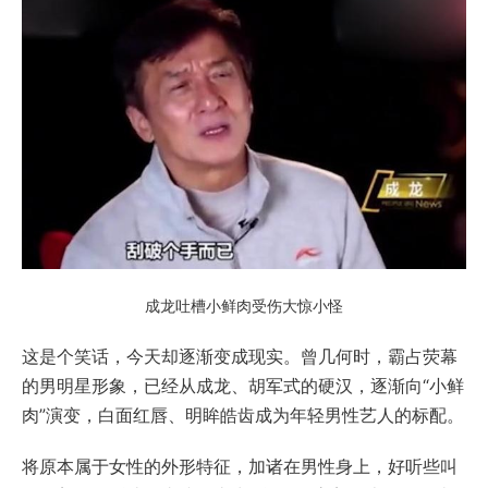
成龙吐槽小鲜肉受伤大惊小怪
这是个笑话，今天却逐渐变成现实。曾几何时，霸占荧幕
的男明星形象，已经从成龙、胡军式的硬汉，逐渐向“小鲜
肉”演变，白面红唇、明眸皓齿成为年轻男性艺人的标配。
将原本属于女性的外形特征，加诸在男性身上，好听些叫