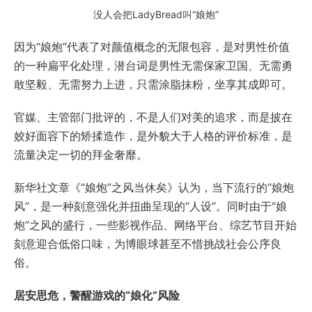
没人会把LadyBread叫“娘炮”
因为“娘炮”代表了对颜值概念的无限包容，是对男性价值
的一种扁平化处理，潜台词是男性无需保家卫国、无需勇
敢坚毅、无需努力上进，只需涂脂抹粉，坐享其成即可。
官媒、主管部门批评的，不是人们对美的追求，而是披在
姣好面容下的矫揉造作，是外貌大于人格的评价标准，是
流量决定一切的拜金奢靡。
新华社文章《“娘炮”之风当休矣》认为，当下流行的“娘炮
风”，是一种刻意强化并扭曲呈现的“人设”。同时由于“娘
炮”之风的盛行，一些影视作品、网络平台、综艺节目开始
刻意迎合低俗口味，为博眼球甚至不惜挑战社会公序良
俗。
居安思危，警醒游戏的“娘化”风险