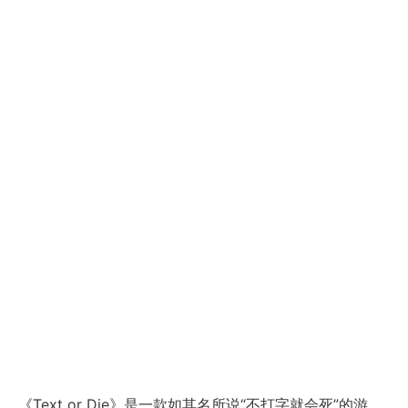
《Text or Die》是一款如其名所说“不打字就会死”的游