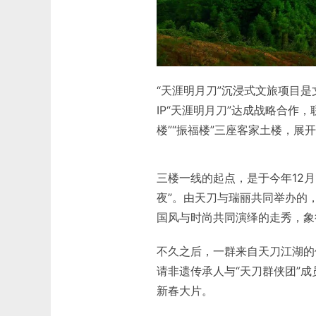
“天涯明月刀”沉浸式文旅项目
IP“天涯明月刀”达成战略合作
楼”“振福楼”三座客家土楼，展