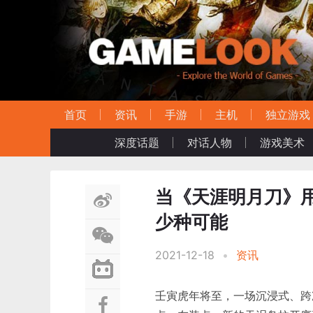
首页
资讯
手游
主机
独立游戏
深度话题
对话人物
游戏美术
当《天涯明月刀》用
少种可能
2021-12-18
•
资讯
壬寅虎年将至，一场沉浸式、跨