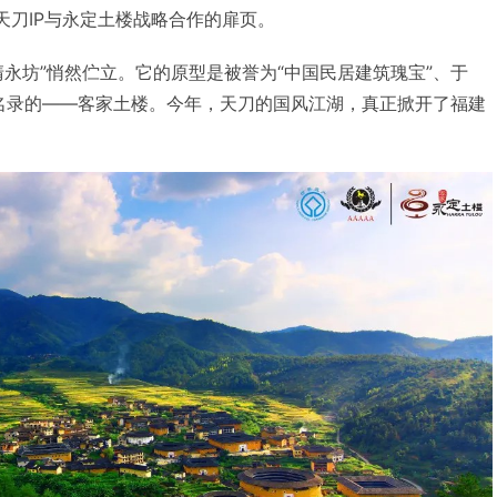
天刀IP与永定土楼战略合作的扉页。
清永坊”悄然伫立。它的原型是被誉为“中国民居建筑瑰宝”、于
产名录的——客家土楼。今年，天刀的国风江湖，真正掀开了福建