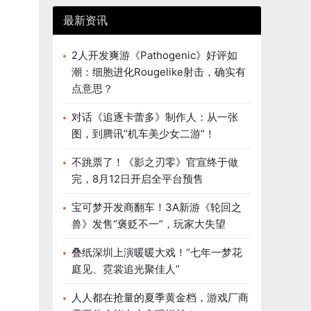
最新资讯
2人开发爽游《Pathogenic》好评如
潮：细胞进化Rougelike射击，确实有
点意思？
对话《追逐卡蕾多》制作人：从一张
图，到腾讯“机车美少女二游”！
不跳票了！《影之刃零》官宣终于做
完，8月12日开启全平台预售
宝可梦开发商翻车！3A新游《轮回之
兽》发售“褒贬不一”，玩家大失望
叠纸深圳上演暖暖大戏！“七年一梦花
庭见、霓裳追光聚佳人”
人人都在抢量的夏季黄金档，游戏厂商