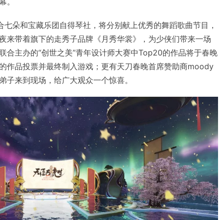
幕。
组合七朵和宝藏乐团自得琴社，将分别献上优秀的舞蹈歌曲节目，
夜来带着旗下的走秀子品牌《月秀华裳》，为少侠们带来一场
合主办的“创世之美”青年设计师大赛中Top20的作品将于春晚
的作品投票并最终制入游戏；更有天刀春晚首席赞助商moody
弟子来到现场，给广大观众一个惊喜。