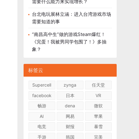
需要什么能力来实现增长？
台北电玩展林立涵：进入台湾游戏市场
需要知道的事
“南昌高中生”做的游戏Steam爆红！
《完蛋！我被男同学包围了！》多抽
象？
标签云
Supercell
zynga
任天堂
facebook
日本
VR
畅游
dena
微软
AI
网易
苹果
电竞
财报
暴雪
手游
韩国
完美