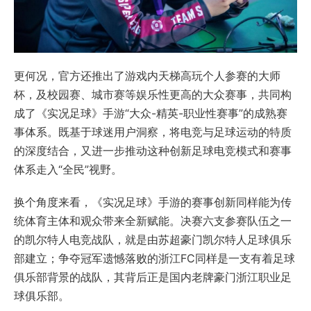
更何况，官方还推出了游戏内天梯高玩个人参赛的大师
杯，及校园赛、城市赛等娱乐性更高的大众赛事，共同构
成了《实况足球》手游“大众-精英-职业性赛事”的成熟赛
事体系。既基于球迷用户洞察，将电竞与足球运动的特质
的深度结合，又进一步推动这种创新足球电竞模式和赛事
体系走入“全民”视野。
换个角度来看，《实况足球》手游的赛事创新同样能为传
统体育主体和观众带来全新赋能。决赛六支参赛队伍之一
的凯尔特人电竞战队，就是由苏超豪门凯尔特人足球俱乐
部建立；争夺冠军遗憾落败的浙江FC同样是一支有着足球
俱乐部背景的战队，其背后正是国内老牌豪门浙江职业足
球俱乐部。