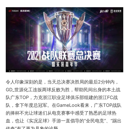
令人印象深刻的是，当天总决赛决胜局的最后2分钟内，
GD_世源化工连扳两球反败为胜，帮助民间出身的本土战
队广东TOP，力克浙江职业足球俱乐部组建的浙江FC战
队，拿下年度总冠军。在GameLook看来，广东TOP战队
的捧杯不光让球迷们从电竞赛事中感受了熟悉的足球热
血，也让《实况足球》手游一直倡导的“全民电竞”、“踢出
传奇”有了更为具象的诠释。