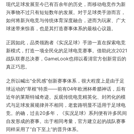
现代足球发展至今已有百余年的历史，而移动电竞作为新
兴事物不过只有短短数年的发展。对于足球类手游而言，
如何将新兴电竞与传统体育深度融合，进而为玩家、广大
球迷带来惊喜，也是其打造赛事体系的最核心议题。
正因如此，品类领跑者《实况足球》手游一直在探索电竞
新模式，打造一项全民化的足球电竞赛事。借助此次2021
战队联赛总决赛，GameLook也得以看清官方创新背后的
真正巧思。
之所以喊出“全民感”创新赛事体系，很大程度上是由于足
球运动的“草根”特质——前有04年欧洲杯希腊神话，后有
近年的莱斯特城奇迹。反观传统电竞精英化、封闭化的模
式与足球发展规律并不相同，老套路明显不适用于足球电
竞。的确，过去20多年，《实况足球》系列便有许多民间
自发形成的赛事。出于相同考量，官方建立起的战队赛事
同样采用了“自下至上”的晋升体系。