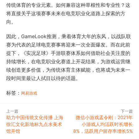
传统体育的专业元素。如何兼容这种草根性和专业性？这
将直接关乎这项赛事未来在电竞职业化道路上探索的方
向。
因此，GameLook推测，乘着体育大年的东风，以战队联
赛为代表的足球电竞赛事将迎来一次全面爆发。而在此前
提下，《实况足球》手游联赛体系如何借助社会关注度的
持续增长，在电竞职业化赛道上开花结果，为游戏运营继
续创造更多价值，为传统体育主体赋能，也将成为未来一
段时间里最让人拭目以待的话题。
标签：
网易游戏
上一篇
下一篇
助力中国传统文化传播 上海
微信小游戏孟令刚：2021年
徐汇文化新地标九点水美术
小游戏人均活跃时长增长
馆开馆
8%，活跃用户留存率增长5%