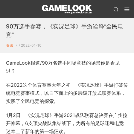
90万选手参赛，《实况足球》手游诠释“全民电
竞”
资讯
2022-01-10
GameLook报道/90万名选手同场竞技的场景你是否见
过？
在2022这个体育赛事大年之初，《实况足球》手游打破传
统电竞赛事模式，以自下而上的多层级开放式联赛体系，
实践了全民电竞的探索。
1月2日，《实况足球》手游2021战队联赛总决赛在广州拉
开帷幕，6支顶尖战队集结线下，为所有的足球迷和电竞
迷奉上了新年的第一场狂欢。