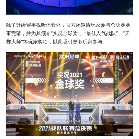
除了升级赛事视听体验外，官方还邀请玩家参与总决赛赛
事竞猜，并为其颁布“实况金球奖”、“最佳人气战队”、“天
梯大师”等玩家奖项，以此吸引更多玩家参与。