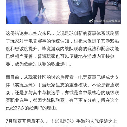
这份结论并非空穴来风，实况足球创新的赛事体系既刷新
了玩家对于电竞赛事的传统认知，也极大促进了其游戏黏
度和忠诚度提升。毕竟游戏内战队联赛的玩法和配套功能
已经相当完善，普通玩家也可以便捷地在游戏内直接参
赛，成为低级别联赛的职业选手。
而目前，从玩家社区的讨论热度看，电竞赛事已经成为支
撑《实况足球》手游玩家生态的重要模块。不论是普通观
众，还是参与其中草根选手，亦或是当中最核心的顶级联
赛职业选手，都因为战队联赛，有了更充分的，留在这个
已经27岁的经典IP的理由。
7月联赛开启后不久，《实况足球》手游的人气便随之上