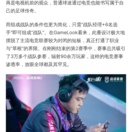
再是电视机前的观众，普通球迷通过电竞也能书写属于自
己的足球传奇。
而组成战队的条件也更为简化，只需“战队经理+6名选
手”即可组成“战队”。在GameLook看来，此番设计极大地
摆脱了主流电竞联赛较为封闭的短板，真正打通了职业
与“草根”的界限。在刚刚结束的第2赛季中，赛事总共吸引
了3万多个战队参赛，辐射90余万玩家，这样的电竞赛事
渗透率，放眼全球都及其罕见。