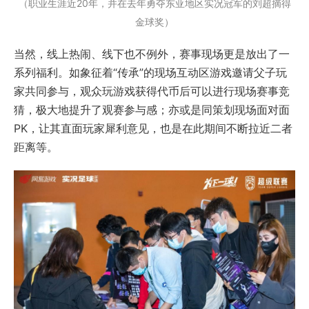
（职业生涯近20年，并在去年勇夺东亚地区实况冠军的刘超摘得
金球奖）
当然，线上热闹、线下也不例外，赛事现场更是放出了一
系列福利。如象征着“传承”的现场互动区游戏邀请父子玩
家共同参与，观众玩游戏获得代币后可以进行现场赛事竞
猜，极大地提升了观赛参与感；亦或是同策划现场面对面
PK，让其直面玩家犀利意见，也是在此期间不断拉近二者
距离等。