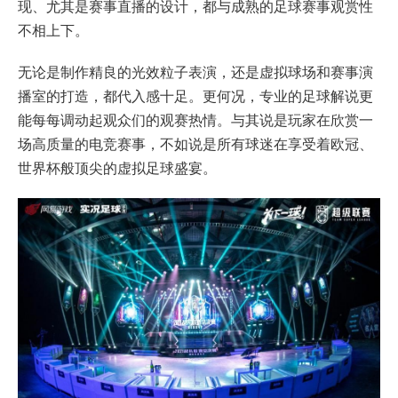
现、尤其是赛事直播的设计，都与成熟的足球赛事观赏性
不相上下。
无论是制作精良的光效粒子表演，还是虚拟球场和赛事演
播室的打造，都代入感十足。更何况，专业的足球解说更
能每每调动起观众们的观赛热情。与其说是玩家在欣赏一
场高质量的电竞赛事，不如说是所有球迷在享受着欧冠、
世界杯般顶尖的虚拟足球盛宴。