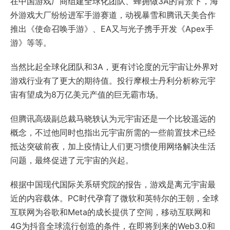
在中国游戏厂商组建全球化团队、蜂拥做3A的背景下，海
外游戏大厂纷纷进军手游赛道，动视暴雪和腾讯天美合作
推出《使命召唤手游》、EA又与光子携手开发《Apex手
游》等等。
当然比起全球化团队和3A，更有讨论度的元宇宙让外界对
游戏行业有了更大的期待值。投行摩根士丹利分析称元宇
宙有望成为8万亿美元产值的巨无霸市场。
但腾讯高级副总裁马晓轶认为元宇宙还是一个比较遥远的
概念，不过他同时也指出元宇宙所需的一些前置技术已经
抵达突破前夜，加上疫情让人们更习惯使用网络解决生活
问题，最终促进了元宇宙的兴起。
根据中国现代国际关系研究院的报告，游戏是离元宇宙最
近的内容载体。PC时代孕育了微软和英特尔的王朝，全球
互联网为谷歌和Meta的成长提供了空间，移动互联网和
4G为抖音全球流行创造的条件，在即将到来的Web3.0和