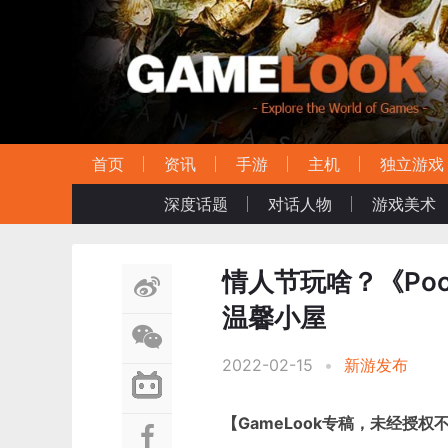
首页
资讯
手游
主机
独立游戏
深度话题
对话人物
游戏美术
情人节玩啥？《Poc
温馨小屋
2022-02-15
•
新游发布
【GameLook专稿，未经授权