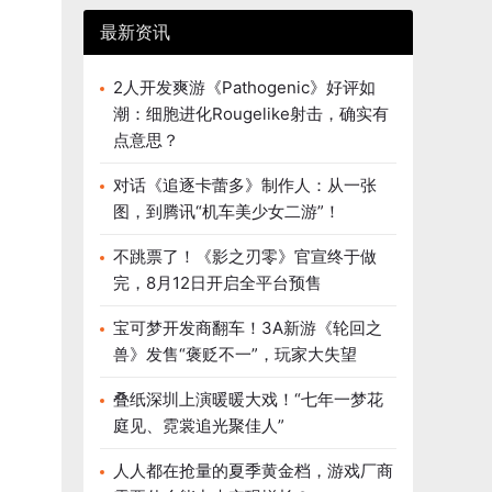
最新资讯
2人开发爽游《Pathogenic》好评如
潮：细胞进化Rougelike射击，确实有
点意思？
对话《追逐卡蕾多》制作人：从一张
图，到腾讯“机车美少女二游”！
不跳票了！《影之刃零》官宣终于做
完，8月12日开启全平台预售
宝可梦开发商翻车！3A新游《轮回之
兽》发售“褒贬不一”，玩家大失望
叠纸深圳上演暖暖大戏！“七年一梦花
庭见、霓裳追光聚佳人”
人人都在抢量的夏季黄金档，游戏厂商