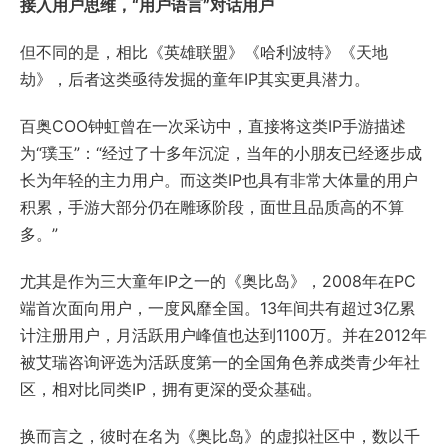
接入用户思维，“用户语言”对话用户
但不同的是，相比《英雄联盟》《哈利波特》《天地
劫》，后者这类亟待发掘的童年IP其实更具潜力。
百奥COO钟虹曾在一次采访中，直接将这类IP手游描述
为“璞玉”：“经过了十多年沉淀，当年的小朋友已经逐步成
长为年轻的主力用户。而这类IP也具有非常大体量的用户
积累，手游大部分仍在雕琢阶段，面世且品质高的不算
多。”
尤其是作为三大童年IP之一的《奥比岛》，2008年在PC
端首次面向用户，一度风靡全国。13年间共有超过3亿累
计注册用户，月活跃用户峰值也达到1100万。并在2012年
被艾瑞咨询评选为活跃度第一的全国角色养成类青少年社
区，相对比同类IP，拥有更深的受众基础。
换而言之，彼时在名为《奥比岛》的虚拟社区中，数以千