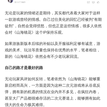
无论是玩家的情绪还是期待，其实都代表着大家对于这样
一款游戏曾经的情感。自己过往美化的回忆已经被判“有期
徒刑”，自然会觉得愤怒，但也正是这些情感，很多人依然
会对《山海镜花》这个IP保持乐观。
如果游族新版本后续的补贴以及开服福利足够有诚意，游
戏的美术、玩法等质量也保持在优秀的水平，笔者相信，
新的《山海镜花》依然会有不少老玩家回流。
自己的路才是最好的路
无论玩家风评如何反转，笔者依然为《山海镜花》能够重
新启程而高兴，一方面是因为这种二次元游戏将从谷底反
弹，拥有新的机遇的情况在业内并不多见，在疯狂内卷，
甚至大厂产品都很难存活的二次元赛道上，能够拥有如此
强大的生命力极其难得。