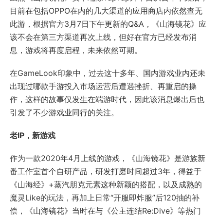
目前在包括OPPO在内的几大渠道的应用商店内依然查无
此游，根据官方3月7日下午更新的Q&A，《山海镜花》应
该不会在第三方渠道再次上线，但好在官方已经发布消
息，游戏将再度启程，未来依然可期。
在GameLook印象中，过去这十多年、国内游戏业内还未
出现过哪款手游投入市场运营后遭遇挫折、再重启的操
作，这样的故事仅发生在端游时代，因此该消息爆出后也
引发了不少游戏业同行的关注。
老IP，新游戏
作为一款2020年4月上线的游戏，《山海镜花》是游族新
番工作室首个自研产品，研发打磨时间超过3年，得益于
《山海经》+蒸汽朋克元素这种新颖的搭配，以及成熟的
魔灵Like的玩法，再加上日常“开服即炸服”后120抽的补
偿，《山海镜花》当时在与《公主连结Re:Dive》等热门