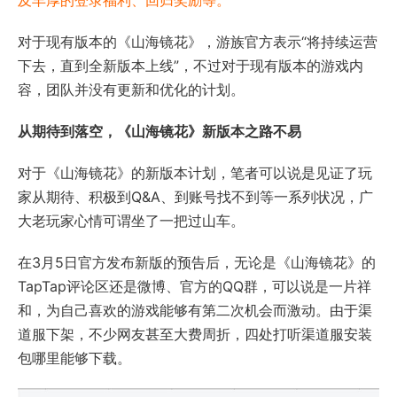
及丰厚的登录福利、回归奖励等。
对于现有版本的《山海镜花》，游族官方表示“将持续运营
下去，直到全新版本上线”，不过对于现有版本的游戏内
容，团队并没有更新和优化的计划。
从期待到落空，《山海镜花》新版本之路不易
对于《山海镜花》的新版本计划，笔者可以说是见证了玩
家从期待、积极到Q&A、到账号找不到等一系列状况，广
大老玩家心情可谓坐了一把过山车。
在3月5日官方发布新版的预告后，无论是《山海镜花》的
TapTap评论区还是微博、官方的QQ群，可以说是一片祥
和，为自己喜欢的游戏能够有第二次机会而激动。由于渠
道服下架，不少网友甚至大费周折，四处打听渠道服安装
包哪里能够下载。