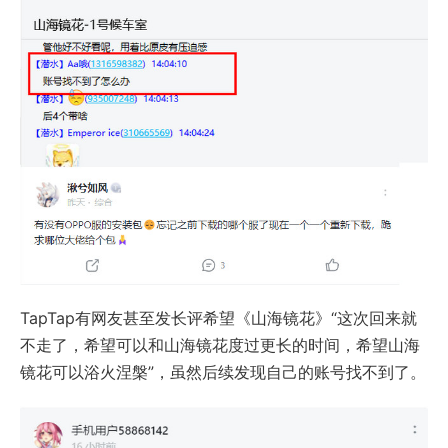
TapTap有网友甚至发长评希望《山海镜花》“这次回来就
不走了，希望可以和山海镜花度过更长的时间，希望山海
镜花可以浴火涅槃”，虽然后续发现自己的账号找不到了。