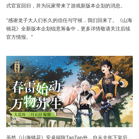
式官宣回归，并为玩家带来了游戏新版本企划的消息。
“感谢龙子大人们长久的信任与守候，我们回来了。《山海
镜花》全新版本企划锐意筹备中，更多详情敬请关注后续
官方情报。”
虽然《山海镜花》安卓端除TapTap外，自从去年下架后，