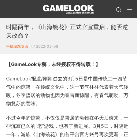
时隔两年，《山海镜花》正式官宣重启，能否逆
天改命？
手机游戏
资讯
2022-03-08
【GameLook专稿，未经授权不得转载！】
GameLook报道/刚刚过去的3月5日是中国传统二十四节
气中的惊蛰，在传统文化中，这一节气往往代表着天气转
暖，冬季蛰居的动物也因为春雷而惊醒，有春气萌动、万
物复苏的意味。
不过今年的惊蛰，不仅仅是蛰居的动物在冬天后醒来，一
些沉寂已久的“老”游戏，也有了新进展。3月5日，时隔近
一年，游族《山海镜花》的各平台官方账号再次更新，正