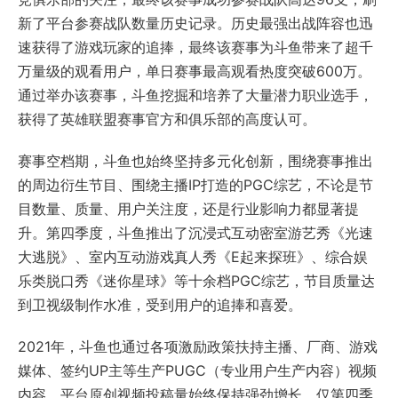
新了平台参赛战队数量历史记录。历史最强出战阵容也迅
速获得了游戏玩家的追捧，最终该赛事为斗鱼带来了超千
万量级的观看用户，单日赛事最高观看热度突破600万。
通过举办该赛事，斗鱼挖掘和培养了大量潜力职业选手，
获得了英雄联盟赛事官方和俱乐部的高度认可。
赛事空档期，斗鱼也始终坚持多元化创新，围绕赛事推出
的周边衍生节目、围绕主播IP打造的PGC综艺，不论是节
目数量、质量、用户关注度，还是行业影响力都显著提
升。第四季度，斗鱼推出了沉浸式互动密室游艺秀《光速
大逃脱》、室内互动游戏真人秀《E起来探班》、综合娱
乐类脱口秀《迷你星球》等十余档PGC综艺，节目质量达
到卫视级制作水准，受到用户的追捧和喜爱。
2021年，斗鱼也通过各项激励政策扶持主播、厂商、游戏
媒体、签约UP主等生产PUGC（专业用户生产内容）视频
内容，平台原创视频投稿量始终保持强劲增长。仅第四季