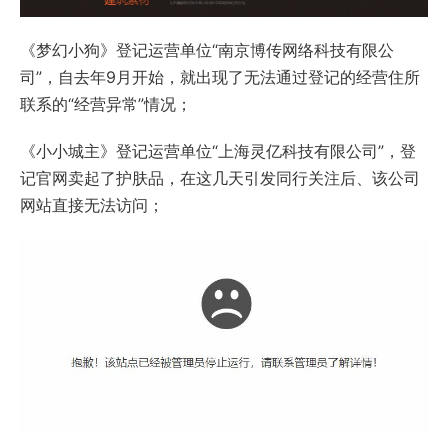
《梦幻小狗》登记运营单位“南京博传网络科技有限公
司”，自去年9月开始，就出现了无法通过登记的经营住所
联系的“经营异常”情况；
《小小城主》登记运营单位“上海灵亿科技有限公司”，登
记官网卖起了护肤品，在这几天引发同行关注后、该公司
网站直接无法访问；