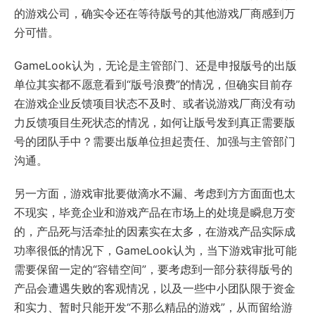
的游戏公司，确实令还在等待版号的其他游戏厂商感到万
分可惜。
GameLook认为，无论是主管部门、还是申报版号的出版
单位其实都不愿意看到“版号浪费”的情况，但确实目前存
在游戏企业反馈项目状态不及时、或者说游戏厂商没有动
力反馈项目生死状态的情况，如何让版号发到真正需要版
号的团队手中？需要出版单位担起责任、加强与主管部门
沟通。
另一方面，游戏审批要做滴水不漏、考虑到方方面面也太
不现实，毕竟企业和游戏产品在市场上的处境是瞬息万变
的，产品死与活牵扯的因素实在太多，在游戏产品实际成
功率很低的情况下，GameLook认为，当下游戏审批可能
需要保留一定的“容错空间”，要考虑到一部分获得版号的
产品会遭遇失败的客观情况，以及一些中小团队限于资金
和实力、暂时只能开发“不那么精品的游戏”，从而留给游