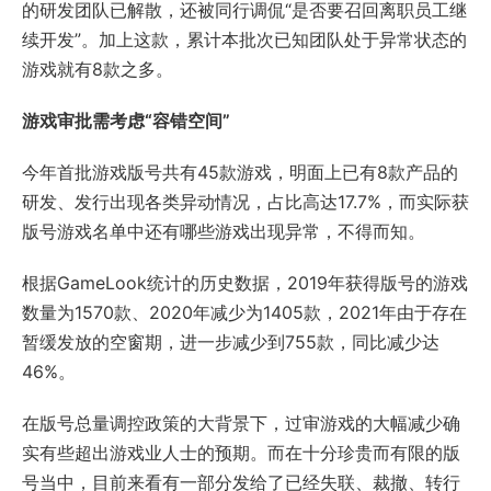
的研发团队已解散，还被同行调侃“是否要召回离职员工继
续开发”。加上这款，累计本批次已知团队处于异常状态的
游戏就有8款之多。
游戏审批需考虑“容错空间”
今年首批游戏版号共有45款游戏，明面上已有8款产品的
研发、发行出现各类异动情况，占比高达17.7%，而实际获
版号游戏名单中还有哪些游戏出现异常，不得而知。
根据GameLook统计的历史数据，2019年获得版号的游戏
数量为1570款、2020年减少为1405款，2021年由于存在
暂缓发放的空窗期，进一步减少到755款，同比减少达
46%。
在版号总量调控政策的大背景下，过审游戏的大幅减少确
实有些超出游戏业人士的预期。而在十分珍贵而有限的版
号当中，目前来看有一部分发给了已经失联、裁撤、转行