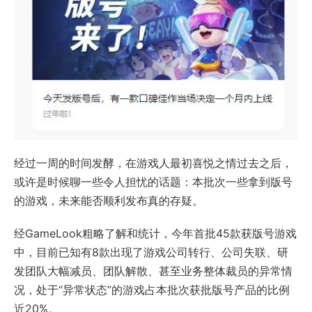
经过一周的时间发酵，在游戏人最初喜悦之情过去之后，
或许是时候聊一些令人担忧的话题：本批次一些拿到版号
的游戏，未来能否顺利发布真的存疑。
经GameLook粗略了解和统计，今年首批45款获版号游戏
中，目前已知有8款出现了游戏公司转行、公司失联、研
发团队大幅减员、团队解散、甚至业务整体裁员的异常情
况，处于“异常状态”的游戏占本批次获批版号产品的比例
近20%。