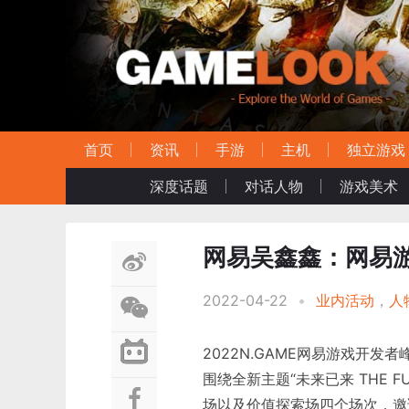
首页
资讯
手游
主机
独立游戏
深度话题
对话人物
游戏美术
网易吴鑫鑫：网易
2022-04-22
•
业内活动
，
人
2022N.GAME网易游戏开发
围绕全新主题“未来已来 THE F
场以及价值探索场四个场次，邀