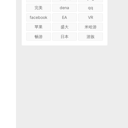
完美
dena
qq
facebook
EA
VR
苹果
盛大
米哈游
畅游
日本
游族