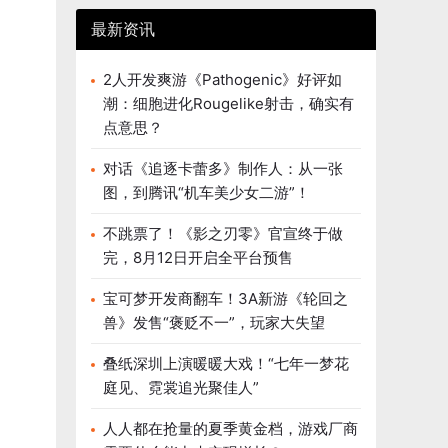
最新资讯
2人开发爽游《Pathogenic》好评如
潮：细胞进化Rougelike射击，确实有
点意思？
对话《追逐卡蕾多》制作人：从一张
图，到腾讯“机车美少女二游”！
不跳票了！《影之刃零》官宣终于做
完，8月12日开启全平台预售
宝可梦开发商翻车！3A新游《轮回之
兽》发售“褒贬不一”，玩家大失望
叠纸深圳上演暖暖大戏！“七年一梦花
庭见、霓裳追光聚佳人”
人人都在抢量的夏季黄金档，游戏厂商