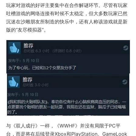
玩家对游戏的好评主要集中在合作解谜环节。尽管有玩家
吐槽游戏的网络连接有时候不太稳定，但大多数玩家已然
沉迷在沙雕朋友所制造的快乐中，还有人称该游戏就是新
版的“友尽模拟器”。
与《双人成行》一样，《WWHF》并没有局限于PC平
台，而是将在后续登录Xbox和PlayStation。GameLook