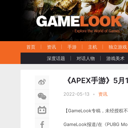
首页
资讯
手游
主机
独立游戏
深度话题
对话人物
游戏美术
《APEX手游》5月
2022-05-13
•
资讯
【GameLook专稿，未经授权
GameLook报道/在《PUB