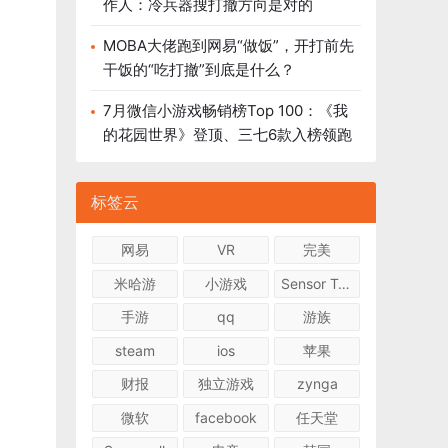
作人：冷兵器搜打撤方向是对的
MOBA大佬跑到网易“做饭”，开打前先
干饭的“吃打撤”到底是什么？
7月微信小游戏畅销榜Top 100：《我
的花园世界》登顶、三七6款入榜领跑
标签云
网易
VR
完美
米哈游
小游戏
Sensor Tower
手游
qq
游族
steam
ios
苹果
财报
独立游戏
zynga
微软
facebook
任天堂