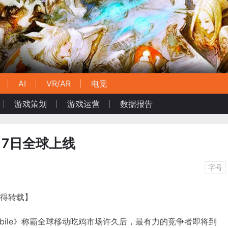
AI
VR/AR
电竞
游戏策划
游戏运营
数据报告
17日全球上线
字号
不得转载】
G Mobile》称霸全球移动吃鸡市场许久后，最有力的竞争者即将到