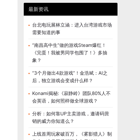
最新资讯
台北电玩展林立涵：进入台湾游戏市场
需要知道的事
“南昌高中生”做的游戏Steam爆红！
《完蛋！我被男同学包围了！》多抽
象？
“3个月做出4款游戏”！金浩斌：AI之
后，独立游戏会变成什么样？
Konami揭秘:《寂静岭》团队80%人不
会英语，如何照样做全球游戏？
分析：如何靠UP主卖游戏，邀请码营
销的威力你知道么？
上线首周玩家破百万，《雾影猎人》制