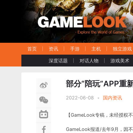
首页
资讯
手游
主机
独立游戏
深度话题
对话人物
游戏美术
部分“陪玩”APP
2022-06-08
•
国内资讯
【GameLook专稿，未经授权
GameLook报道/去年9月