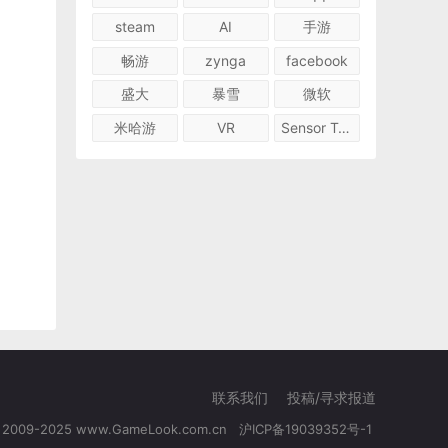
steam
AI
手游
畅游
zynga
facebook
盛大
暴雪
微软
米哈游
VR
Sensor Tower
联系我们
投稿/寻求报道
© 2009-2025 www.GameLook.com.cn
沪ICP备19039352号-1