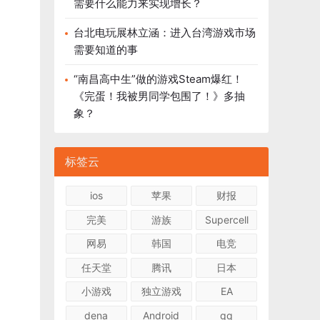
需要什么能力来实现增长？
台北电玩展林立涵：进入台湾游戏市场
需要知道的事
“南昌高中生”做的游戏Steam爆红！
《完蛋！我被男同学包围了！》多抽
象？
标签云
ios
苹果
财报
完美
游族
Supercell
网易
韩国
电竞
任天堂
腾讯
日本
小游戏
独立游戏
EA
dena
Android
qq