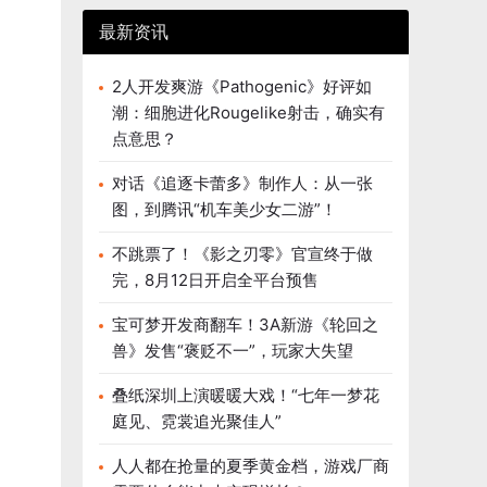
最新资讯
2人开发爽游《Pathogenic》好评如
潮：细胞进化Rougelike射击，确实有
点意思？
对话《追逐卡蕾多》制作人：从一张
图，到腾讯“机车美少女二游”！
不跳票了！《影之刃零》官宣终于做
完，8月12日开启全平台预售
宝可梦开发商翻车！3A新游《轮回之
兽》发售“褒贬不一”，玩家大失望
叠纸深圳上演暖暖大戏！“七年一梦花
庭见、霓裳追光聚佳人”
人人都在抢量的夏季黄金档，游戏厂商