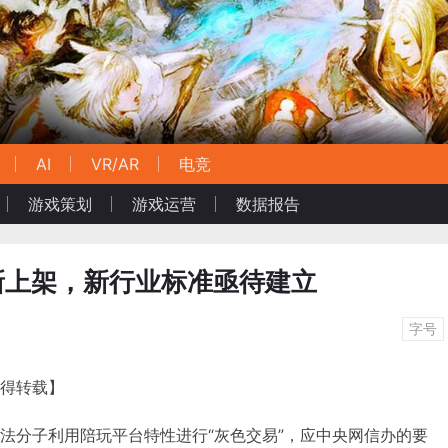
AI
VR/AR
电竞
游戏策划
游戏运营
数据报告
重新上架，新行业标准亟待建立
字号
不得转载】
，因不法分子利用陪玩平台特性进行“灰色交易”，应中央网信办的要