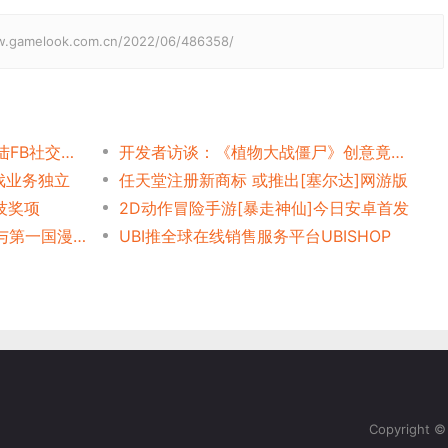
elook.com.cn/2022/06/486358/
iOS热门游戏[棒球全明星]登陆FB社交平台
开发者访谈：《植物大战僵尸》创意竟来自WAR3
戏业务独立
任天堂注册新商标 或推出[塞尔达]网游版
技奖项
2D动作冒险手游[暴走神仙]今日安卓首发
以情为媒 浅析腾讯第一国风与第一国漫IP跨界合作新模式
UBI推全球在线销售服务平台UBISHOP
Copyright 