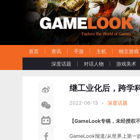
首页
资讯
手游
主机
独立游戏
深度话题
对话人物
游戏美术
继工业化后，跨学
2022-06-13
•
深度话题
【GameLook专稿，未经授权
GameLook报道/从世界上第一