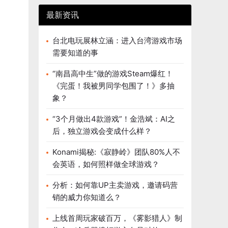
最新资讯
台北电玩展林立涵：进入台湾游戏市场
需要知道的事
“南昌高中生”做的游戏Steam爆红！
《完蛋！我被男同学包围了！》多抽
象？
“3个月做出4款游戏”！金浩斌：AI之
后，独立游戏会变成什么样？
Konami揭秘:《寂静岭》团队80%人不
会英语，如何照样做全球游戏？
分析：如何靠UP主卖游戏，邀请码营
销的威力你知道么？
上线首周玩家破百万，《雾影猎人》制