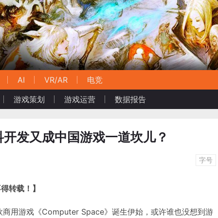
AI
VR/AR
电竞
游戏策划
游戏运营
数据报告
科开发又成中国游戏一道坎儿？
字号
不得转载！】
款商用游戏《Computer Space》诞生伊始，或许谁也没想到游