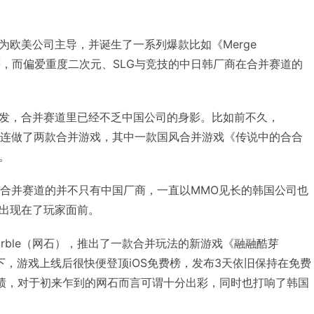
为欧美公司主导，并诞生了一系列爆款比如《Merge
gic》等，而偏爱重度二次元、SLG与竞技的中日韩厂商在合并赛道的
发，合并赛道里已经不乏中国公司的身影。比如前不久，
地就连做了两款合并游戏，其中一款国风合并游戏《传说中的合合
。
押注合并赛道的并不只有中国厂商，一直以MMO见长的韩国公司也
出现在了玩家面前。
marble（网石），推出了一款合并玩法的新游戏《融融酷芽
持下，游戏上线后很快便登顶iOS免费榜，发布3天依旧保持在免费
成绩，对于初来乍到的网石而言可谓十分出彩，同时也打响了韩国