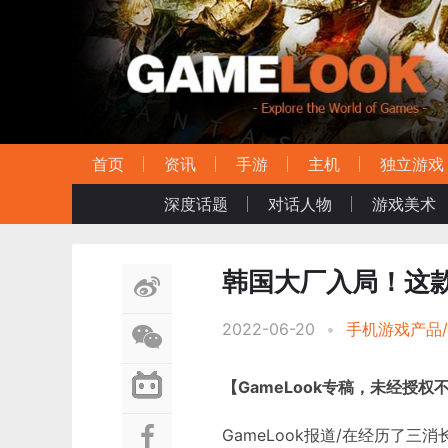
首页
资讯
手游
主机
独立游戏
深度话题
对话人物
游戏美术
韩国大厂入局！这
2022-06-20
•
手机游戏产品
【
GameLook专稿，未经授权
GameLook报道/在经历了