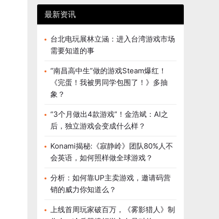
最新资讯
台北电玩展林立涵：进入台湾游戏市场
需要知道的事
“南昌高中生”做的游戏Steam爆红！
《完蛋！我被男同学包围了！》多抽
象？
“3个月做出4款游戏”！金浩斌：AI之
后，独立游戏会变成什么样？
Konami揭秘:《寂静岭》团队80%人不
会英语，如何照样做全球游戏？
分析：如何靠UP主卖游戏，邀请码营
销的威力你知道么？
上线首周玩家破百万，《雾影猎人》制