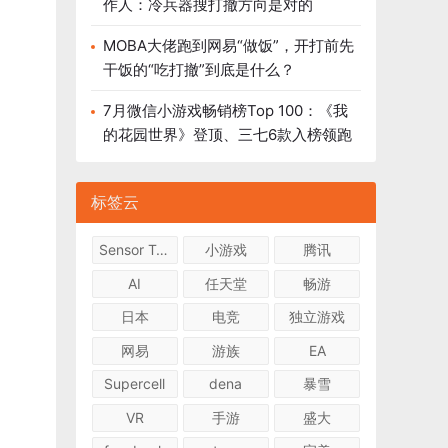
作人：冷兵器搜打撤方向是对的
MOBA大佬跑到网易“做饭”，开打前先
干饭的“吃打撤”到底是什么？
7月微信小游戏畅销榜Top 100：《我
的花园世界》登顶、三七6款入榜领跑
标签云
Sensor Tower
小游戏
腾讯
AI
任天堂
畅游
日本
电竞
独立游戏
网易
游族
EA
Supercell
dena
暴雪
VR
手游
盛大