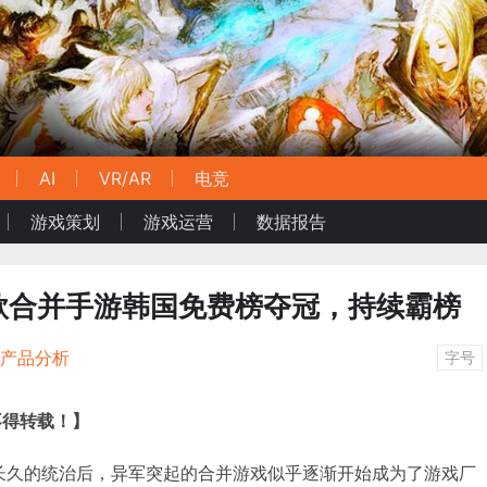
AI
VR/AR
电竞
游戏策划
游戏运营
数据报告
款合并手游韩国免费榜夺冠，持续霸榜
/产品分析
字号
不得转载！
】
三消长久的统治后，异军突起的合并游戏似乎逐渐开始成为了游戏厂