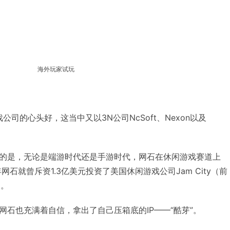
海外玩家试玩
司的心头好，这当中又以3N公司NcSoft、Nexon以及
的是，无论是端游时代还是手游时代，网石在休闲游戏赛道上
网石就曾斥资1.3亿美元投资了美国休闲游戏公司Jam City（前
）。
网石也充满着自信，拿出了自己压箱底的IP——“酷芽”。